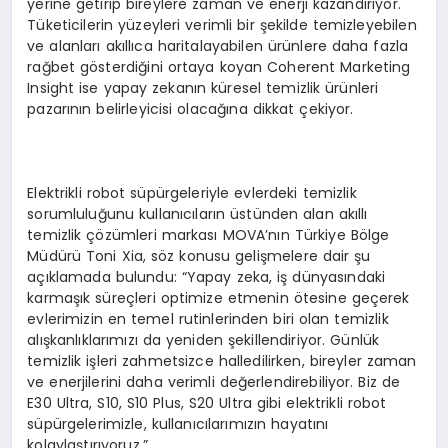
yerine getirip bireylere zaman ve enerji kazandırıyor.
Tüketicilerin yüzeyleri verimli bir şekilde temizleyebilen
ve alanları akıllıca haritalayabilen ürünlere daha fazla
rağbet gösterdiğini ortaya koyan Coherent Marketing
Insight ise yapay zekanın küresel temizlik ürünleri
pazarının belirleyicisi olacağına dikkat çekiyor.
Elektrikli robot süpürgeleriyle evlerdeki temizlik
sorumluluğunu kullanıcıların üstünden alan akıllı
temizlik çözümleri markası MOVA’nın Türkiye Bölge
Müdürü Toni Xia, söz konusu gelişmelere dair şu
açıklamada bulundu: “Yapay zeka, iş dünyasındaki
karmaşık süreçleri optimize etmenin ötesine geçerek
evlerimizin en temel rutinlerinden biri olan temizlik
alışkanlıklarımızı da yeniden şekillendiriyor. Günlük
temizlik işleri zahmetsizce halledilirken, bireyler zaman
ve enerjilerini daha verimli değerlendirebiliyor. Biz de
E30 Ultra, S10, S10 Plus, S20 Ultra gibi elektrikli robot
süpürgelerimizle, kullanıcılarımızın hayatını
kolaylaştırıyoruz.”