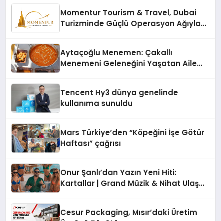
Momentur Tourism & Travel, Dubai
Turizminde Güçlü Operasyon Ağıyla
Fark Yaratıyor
Aytaçoğlu Menemen: Çakallı
Menemeni Geleneğini Yaşatan Aile
İşletmesi
Tencent Hy3 dünya genelinde
kullanıma sunuldu
Mars Türkiye’den “Köpeğini İşe Götür
Haftası” çağrısı
Onur Şanlı’dan Yazın Yeni Hiti:
Kartallar | Grand Müzik & Nihat Ulaş
İmzalı Yeni Şarkı
Cesur Packaging, Mısır’daki Üretim