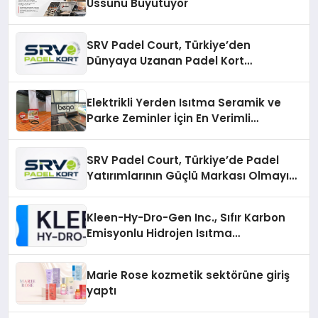
Üssünü Büyütüyor
SRV Padel Court, Türkiye’den
Dünyaya Uzanan Padel Kort
Üretiminde Güvenin Adresi
Elektrikli Yerden Isıtma Seramik ve
Parke Zeminler İçin En Verimli
Çözümler
SRV Padel Court, Türkiye’de Padel
Yatırımlarının Güçlü Markası Olmayı
Sürdürüyor
Kleen-Hy-Dro-Gen Inc., Sıfır Karbon
Emisyonlu Hidrojen Isıtma
Teknolojisinde ISO ve TSSA
Düzenleyici Onaylarını Aldı
Marie Rose kozmetik sektörüne giriş
yaptı