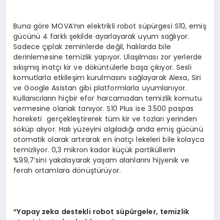
Buna göre MOVA’nın elektrikli robot süpürgesi S10, emiş
gücünü 4 farklı şekilde ayarlayarak uyum sağlıyor.
Sadece çıplak zeminlerde değil, halılarda bile
derinlemesine temizlik yapıyor. Ulaşılması zor yerlerde
sıkışmış inatçı kir ve döküntülerle başa çıkıyor. Sesli
komutlarla etkileşim kurulmasını sağlayarak Alexa, Siri
ve Google Asistan gibi platformlarla uyumlanıyor.
Kullanıcıların hiçbir efor harcamadan temizlik komutu
vermesine olanak tanıyor. S10 Plus ise 3.500 paspas
hareketi gerçekleştirerek tüm kir ve tozları yerinden
söküp alıyor. Halı yüzeyini algıladığı anda emiş gücünü
otomatik olarak artırarak en inatçı lekeleri bile kolayca
temizliyor. 0,3 mikron kadar küçük partiküllerin
%99,7’sini yakalayarak yaşam alanlarını hijyenik ve
ferah ortamlara dönüştürüyor.
“
Yapay zeka destekli robot s
ü
p
ü
rgeler, temizlik