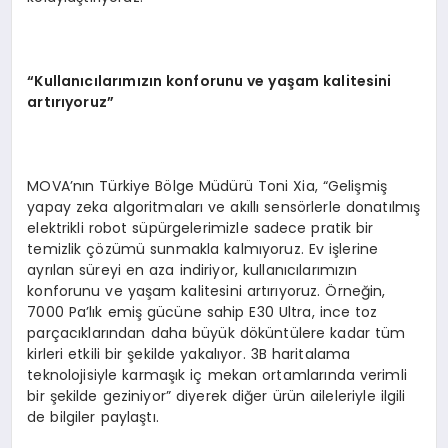
“
Kullan
ı
c
ı
lar
ı
m
ı
z
ı
n konforunu ve ya
ş
am kalitesini
art
ı
r
ı
yoruz
”
MOVA’nın Türkiye Bölge Müdürü Toni Xia, “Gelişmiş
yapay zeka algoritmaları ve akıllı sensörlerle donatılmış
elektrikli robot süpürgelerimizle sadece pratik bir
temizlik çözümü sunmakla kalmıyoruz. Ev işlerine
ayrılan süreyi en aza indiriyor, kullanıcılarımızın
konforunu ve yaşam kalitesini artırıyoruz. Örneğin,
7000 Pa’lık emiş gücüne sahip E30 Ultra, ince toz
parçacıklarından daha büyük döküntülere kadar tüm
kirleri etkili bir şekilde yakalıyor. 3B haritalama
teknolojisiyle karmaşık iç mekan ortamlarında verimli
bir şekilde geziniyor” diyerek diğer ürün aileleriyle ilgili
de bilgiler paylaştı.