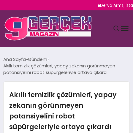
Derya Arms, İstanbul Pro
MAGAZIN
Ana Sayfa
Gündem
Akıllı temizlik çözümleri, yapay zekanın görünmeyen
YAŞAM
potansiyelini robot süpürgeleriyle ortaya çıkardı
SPOR
Akıllı temizlik çözümleri, yapay
TEKNOLOJI
zekanın görünmeyen
potansiyelini robot
SAĞLIK
süpürgeleriyle ortaya çıkardı
SIYASET