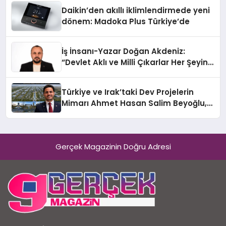
Daikin’den akıllı iklimlendirmede yeni
dönem: Madoka Plus Türkiye’de
İş İnsanı-Yazar Doğan Akdeniz:
“Devlet Aklı ve Milli Çıkarlar Her Şeyin
Üzerindedir”
Türkiye ve Irak’taki Dev Projelerin
Mimarı Ahmet Hasan Salim Beyoğlu,
10 Milyon Metrekarelik “Al Yusuf
Holding Industrial City” Projesini
Hayata Geçirecek
Gerçek Magazinin Doğru Adresi