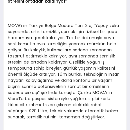
stresini ortadan kald
ı
r
ı
yor
”
MOVA’nın Türkiye Bölge Müdürü Toni Xia, “Yapay zeka
sayesinde, artık temizlik yapmak için fiziksel bir çaba
harcamaya gerek kalmıyor. Tek bir dokunuşla veya
sesli komutla evin temizliğini yapmak mümkün hale
geliyor. Bu kolaylık, kullanıcılara sadece zamandan
tasarruf ettirmekle kalmıyor, aynı zamanda temizlik
stresini de ortadan kaldırıyor. Özellikle yoğun iş
temposuna sahip bireyler, günlük yaşamın kalitesini
önemli ölçüde artırıyor. Tüm bunlar, teknolojinin insan
hayatını kolaylaştırma ve daha konforlu bir yaşam
biçimi sunma potansiyelinin somut bir örneklerin
sadece birkaçı” şeklinde konuştu. Çünkü MOVA’nın
VibroTurbo paspas sistemiyle yağ lekesi gibi zorlu
kirleri bile zahmetsizce çıkaran elektrikli robot
süpürgesi S20 Ultra, tek bir vakumda otomatik bakım
sunarak, temizlik rutinini tamamen değiştiriyor.