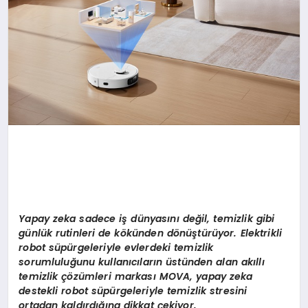
Yapay zeka sadece i
ş
d
ü
nyas
ı
n
ı
de
ğ
il, temizlik gibi
g
ü
nl
ü
k rutinleri de k
ö
k
ü
nden d
ö
n
üş
t
ü
r
ü
yor. Elektrikli
robot s
ü
p
ü
rgeleriyle evlerdeki temizlik
sorumlulu
ğ
unu kullan
ı
c
ı
lar
ı
n
ü
st
ü
nden alan ak
ı
ll
ı
temizlik
çö
z
ü
mleri markas
ı
MOVA, yapay zeka
destekli robot s
ü
p
ü
rgeleriyle temizlik stresini
ortadan kald
ı
rd
ığı
na dikkat
ç
ekiyor.