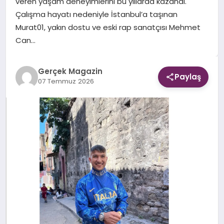
veren yaşam deneyimlerini bu yıllarda kazandı.
Çalışma hayatı nedeniyle İstanbul’a taşınan
EKONOMI
Murat01, yakın dostu ve eski rap sanatçısı Mehmet
Can…
DÜNYA
Gerçek Magazin
Paylaş
07 Temmuz 2026