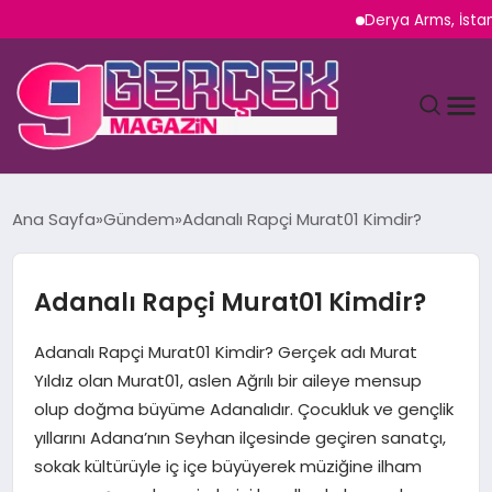
Derya Arms, İstanbul Pr
MAGAZIN
Ana Sayfa
Gündem
Adanalı Rapçi Murat01 Kimdir?
YAŞAM
Adanalı Rapçi Murat01 Kimdir?
SPOR
Adanalı Rapçi Murat01 Kimdir? Gerçek adı Murat
TEKNOLOJI
Yıldız olan Murat01, aslen Ağrılı bir aileye mensup
olup doğma büyüme Adanalıdır. Çocukluk ve gençlik
SAĞLIK
yıllarını Adana’nın Seyhan ilçesinde geçiren sanatçı,
sokak kültürüyle iç içe büyüyerek müziğine ilham
SIYASET