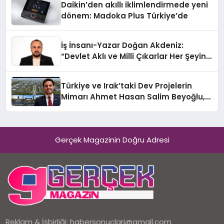
Daikin’den akıllı iklimlendirmede yeni
dönem: Madoka Plus Türkiye’de
İş İnsanı-Yazar Doğan Akdeniz:
“Devlet Aklı ve Milli Çıkarlar Her Şeyin
Üzerindedir”
Türkiye ve Irak’taki Dev Projelerin
Mimarı Ahmet Hasan Salim Beyoğlu,
10 Milyon Metrekarelik “Al Yusuf
Holding Industrial City” Projesini
Hayata Geçirecek
Gerçek Magazinin Doğru Adresi
Reklam & İşbirliği:
habersonuclari@gmail.com