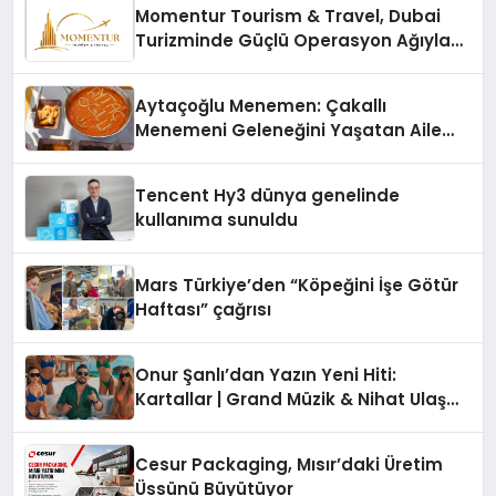
Momentur Tourism & Travel, Dubai
Turizminde Güçlü Operasyon Ağıyla
Fark Yaratıyor
Aytaçoğlu Menemen: Çakallı
Menemeni Geleneğini Yaşatan Aile
İşletmesi
Tencent Hy3 dünya genelinde
kullanıma sunuldu
Mars Türkiye’den “Köpeğini İşe Götür
Haftası” çağrısı
Onur Şanlı’dan Yazın Yeni Hiti:
Kartallar | Grand Müzik & Nihat Ulaş
İmzalı Yeni Şarkı
Cesur Packaging, Mısır’daki Üretim
Üssünü Büyütüyor