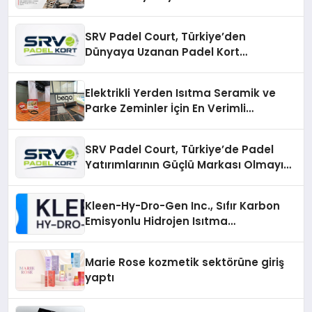
SRV Padel Court, Türkiye’den
Dünyaya Uzanan Padel Kort
Üretiminde Güvenin Adresi
Elektrikli Yerden Isıtma Seramik ve
Parke Zeminler İçin En Verimli
Çözümler
SRV Padel Court, Türkiye’de Padel
Yatırımlarının Güçlü Markası Olmayı
Sürdürüyor
Kleen-Hy-Dro-Gen Inc., Sıfır Karbon
Emisyonlu Hidrojen Isıtma
Teknolojisinde ISO ve TSSA
Düzenleyici Onaylarını Aldı
Marie Rose kozmetik sektörüne giriş
yaptı