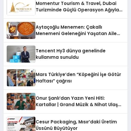
Momentur Tourism & Travel, Dubai
Turizminde Güçlü Operasyon Ağıyla
Fark Yaratıyor
Aytaçoğlu Menemen: Çakallı
Menemeni Geleneğini Yaşatan Aile
İşletmesi
Tencent Hy3 dünya genelinde
kullanıma sunuldu
Mars Türkiye’den “Köpeğini İşe Götür
Haftası” çağrısı
Onur Şanlı’dan Yazın Yeni Hiti:
Kartallar | Grand Müzik & Nihat Ulaş
İmzalı Yeni Şarkı
Cesur Packaging, Mısır’daki Üretim
Üssünü Büyütüyor