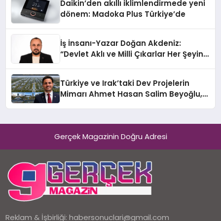
Daikin’den akıllı iklimlendirmede yeni
dönem: Madoka Plus Türkiye’de
İş İnsanı-Yazar Doğan Akdeniz:
“Devlet Aklı ve Milli Çıkarlar Her Şeyin
Üzerindedir”
Türkiye ve Irak’taki Dev Projelerin
Mimarı Ahmet Hasan Salim Beyoğlu,
10 Milyon Metrekarelik “Al Yusuf
Holding Industrial City” Projesini
Hayata Geçirecek
Gerçek Magazinin Doğru Adresi
Reklam & İşbirliği:
habersonuclari@gmail.com