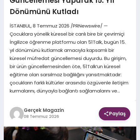
Güncellemesi Yaparak 15. Yıl
Dönümünü Kutladı
EKONOMI
İSTANBUL, 8 Temmuz 2026 /PRNewswire/ —
DÜNYA
Çocuklara yönelik küresel bir canlı bire bir çevrimiçi
İngilizce öğrenme platformu olan 51Talk, bugün 15.
yıl dönümünü kutlamak amacıyla kapsamlı bir
küresel müfredat güncellemesi duyurdu. Bu girişim,
bir ürün güncellemesinden öte, 51Talk’un küresel
eğitime olan sarsılmaz bağlılığını yansıtmaktadır:
çocukların farklı kültürler arasında özgüvenle iletişim
kurmalarını, dünyayla bağlantı sağlamalarını ve…
Gerçek Magazin
Paylaş
08 Temmuz 2026