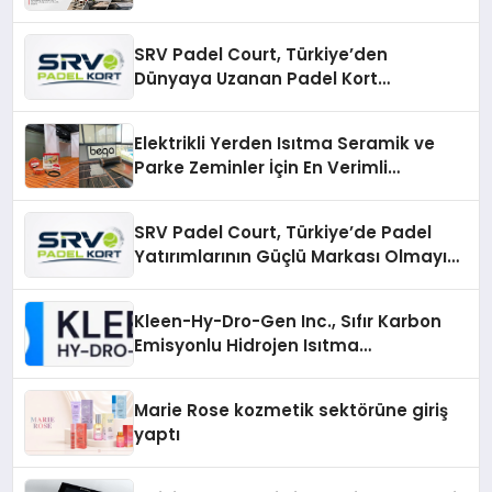
SRV Padel Court, Türkiye’den
Dünyaya Uzanan Padel Kort
Üretiminde Güvenin Adresi
Elektrikli Yerden Isıtma Seramik ve
Parke Zeminler İçin En Verimli
Çözümler
SRV Padel Court, Türkiye’de Padel
Yatırımlarının Güçlü Markası Olmayı
Sürdürüyor
Kleen-Hy-Dro-Gen Inc., Sıfır Karbon
Emisyonlu Hidrojen Isıtma
Teknolojisinde ISO ve TSSA
Düzenleyici Onaylarını Aldı
Marie Rose kozmetik sektörüne giriş
yaptı