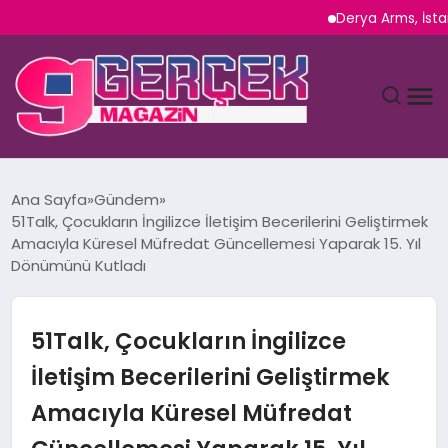
Derya Arms, İstanbul Pro
MAGAZIN
Ana Sayfa
Gündem
51Talk, Çocukların İngilizce İletişim Becerilerini Geliştirmek
YAŞAM
Amacıyla Küresel Müfredat Güncellemesi Yaparak 15. Yıl
Dönümünü Kutladı
SPOR
51Talk, Çocukların İngilizce
TEKNOLOJI
İletişim Becerilerini Geliştirmek
SAĞLIK
Amacıyla Küresel Müfredat
SIYASET