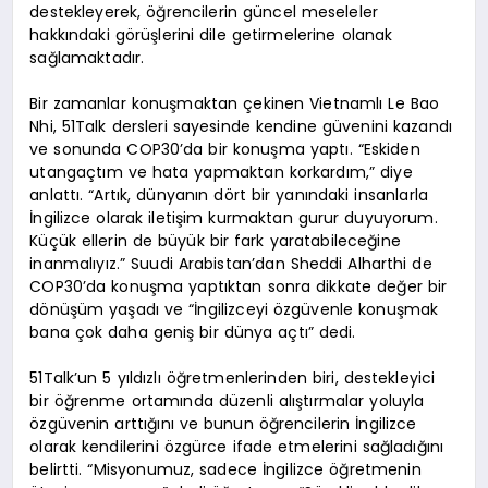
destekleyerek, öğrencilerin güncel meseleler
hakkındaki görüşlerini dile getirmelerine olanak
sağlamaktadır.
Bir zamanlar konuşmaktan çekinen Vietnamlı Le Bao
Nhi, 51Talk dersleri sayesinde kendine güvenini kazandı
ve sonunda COP30’da bir konuşma yaptı. “Eskiden
utangaçtım ve hata yapmaktan korkardım,” diye
anlattı. “Artık, dünyanın dört bir yanındaki insanlarla
İngilizce olarak iletişim kurmaktan gurur duyuyorum.
Küçük ellerin de büyük bir fark yaratabileceğine
inanmalıyız.” Suudi Arabistan’dan Sheddi Alharthi de
COP30’da konuşma yaptıktan sonra dikkate değer bir
dönüşüm yaşadı ve “İngilizceyi özgüvenle konuşmak
bana çok daha geniş bir dünya açtı” dedi.
51Talk’un 5 yıldızlı öğretmenlerinden biri, destekleyici
bir öğrenme ortamında düzenli alıştırmalar yoluyla
özgüvenin arttığını ve bunun öğrencilerin İngilizce
olarak kendilerini özgürce ifade etmelerini sağladığını
belirtti. “Misyonumuz, sadece İngilizce öğretmenin