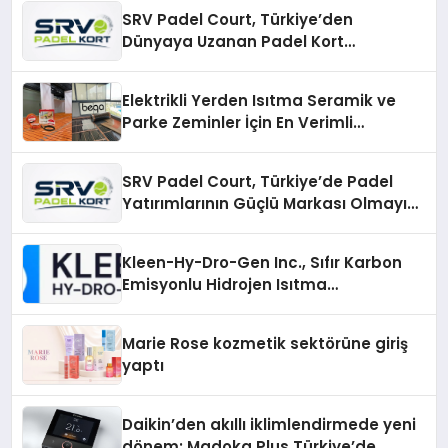
SRV Padel Court, Türkiye’den
Dünyaya Uzanan Padel Kort
Üretiminde Güvenin Adresi
Elektrikli Yerden Isıtma Seramik ve
Parke Zeminler İçin En Verimli
Çözümler
SRV Padel Court, Türkiye’de Padel
Yatırımlarının Güçlü Markası Olmayı
Sürdürüyor
Kleen-Hy-Dro-Gen Inc., Sıfır Karbon
Emisyonlu Hidrojen Isıtma
Teknolojisinde ISO ve TSSA
Düzenleyici Onaylarını Aldı
Marie Rose kozmetik sektörüne giriş
yaptı
Daikin’den akıllı iklimlendirmede yeni
dönem: Madoka Plus Türkiye’de