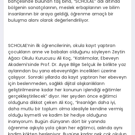
bahçesinde bulunan taş bina, “SCHOLAE” adı altında
bölgenin sanatçılarının, meslek erbaplarının ve bilim
insanlarının bir araya geldiği, öğrenme amaçlı bir
buluşma alanı olarak değerlendiriliyor.
SCHOLAE’nin ilk öğrencilerinin, okula kayıt yaptıran
çocukların anne ve babaları olduğunu söyleyen Zeytin
Ağacı Okulu Kurucusu Ali Koç, “Katılımcılar, Ebeveyn
Akademi’sinde Prof. Dr. Ayşe Bilge Selçuk ile birlikte yaz
aylarından bu yana ebeveynliğin incelikleri üzerine
çalışıyor. Sonraki yıllarda da kayıt yaptıran her ebeveyn
için beslenmeden, sağlıklı dijital alışkanlıkların
geliştirilmesine kadar her konunun işlendiği eğitimler
gerçekleştirilecek” diyor. Her şeyden önce eğitimci
olduğuna dikkat çeken Ali Koç, “İnsanlığın daha iyi,
daha mutlu bir toplum olma idealiyle kendine vermiş
olduğu kıymetli ve kadim bir hediye olduğuna
inanıyorum. Bugün dünyanın dört bir yanında
öğrenme aşkıyla yola çıkan her eğitimci, aslında aynı
kadim kökten besleniyor. Bugüne kadar pek çok okulun