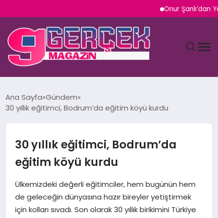
Onur Şanlı’dan Yazın Yeni 
MAGAZIN
Ana Sayfa
Gündem
30 yıllık eğitimci, Bodrum’da eğitim köyü kurdu
YAŞAM
SPOR
30 yıllık eğitimci, Bodrum’da
eğitim köyü kurdu
TEKNOLOJI
Ülkemizdeki değerli eğitimciler, hem bugünün hem
SAĞLIK
de geleceğin dünyasına hazır bireyler yetiştirmek
için kolları sıvadı. Son olarak 30 yıllık birikimini Türkiye
SIYASET