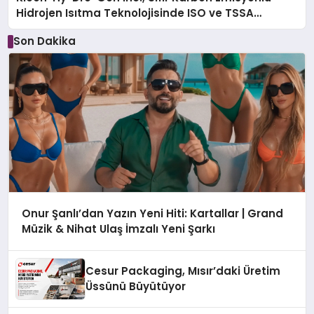
Hidrojen Isıtma Teknolojisinde ISO ve TSSA
Düzenleyici Onaylarını Aldı
Son Dakika
Onur Şanlı’dan Yazın Yeni Hiti: Kartallar | Grand
Müzik & Nihat Ulaş İmzalı Yeni Şarkı
Cesur Packaging, Mısır’daki Üretim
Üssünü Büyütüyor