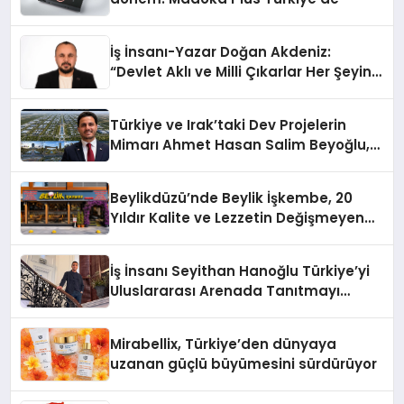
İş İnsanı-Yazar Doğan Akdeniz:
“Devlet Aklı ve Milli Çıkarlar Her Şeyin
Üzerindedir”
Türkiye ve Irak’taki Dev Projelerin
Mimarı Ahmet Hasan Salim Beyoğlu,
10 Milyon Metrekarelik “Al Yusuf
Holding Industrial City” Projesini
Beylikdüzü’nde Beylik İşkembe, 20
Hayata Geçirecek
Yıldır Kalite ve Lezzetin Değişmeyen
Adresi
İş İnsanı Seyithan Hanoğlu Türkiye’yi
Uluslararası Arenada Tanıtmayı
Hedefliyor
Mirabellix, Türkiye’den dünyaya
uzanan güçlü büyümesini sürdürüyor