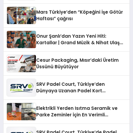
Mars Türkiye’den “Köpeğini İşe Götür
Haftası” çağrısı
Onur Şanlı’dan Yazın Yeni Hiti:
Kartallar | Grand Müzik & Nihat Ulaş
İmzalı Yeni Şarkı
Cesur Packaging, Mısır’daki Üretim
Üssünü Büyütüyor
SRV Padel Court, Türkiye’den
Dünyaya Uzanan Padel Kort
Üretiminde Güvenin Adresi
Elektrikli Yerden Isıtma Seramik ve
Parke Zeminler İçin En Verimli
Çözümler
SRV Padel Court, Türkiye’de Padel