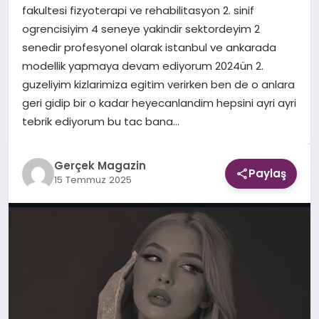
fakultesi fizyoterapi ve rehabilitasyon 2. sinif
ogrencisiyim 4 seneye yakindir sektordeyim 2
EKONOMI
senedir profesyonel olarak istanbul ve ankarada
modellik yapmaya devam ediyorum 2024ün 2.
DÜNYA
guzeliyim kizlarimiza egitim verirken ben de o anlara
geri gidip bir o kadar heyecanlandim hepsini ayri ayri
tebrik ediyorum bu tac bana…
Gerçek Magazin
Paylaş
15 Temmuz 2025