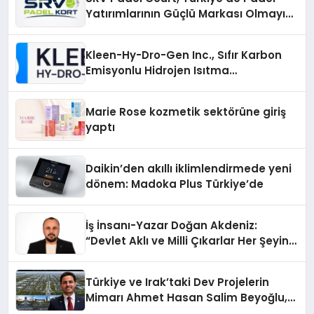
Yatırımlarının Güçlü Markası Olmayı
Sürdürüyor
Kleen-Hy-Dro-Gen Inc., Sıfır Karbon
Emisyonlu Hidrojen Isıtma
Teknolojisinde ISO ve TSSA
Düzenleyici Onaylarını Aldı
Marie Rose kozmetik sektörüne giriş
yaptı
Daikin’den akıllı iklimlendirmede yeni
dönem: Madoka Plus Türkiye’de
İş İnsanı-Yazar Doğan Akdeniz:
“Devlet Aklı ve Milli Çıkarlar Her Şeyin
Üzerindedir”
Türkiye ve Irak’taki Dev Projelerin
Mimarı Ahmet Hasan Salim Beyoğlu,
10 Milyon Metrekarelik “Al Yusuf