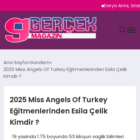
Derya Arms, İstanbul 
MAGAZIN
Ana Sayfa
Gündem
2025 Miss Angels Of Turkey Eğitmenlerinden Esila Çelik
YAŞAM
Kimdir ?
SPOR
2025 Miss Angels Of Turkey
TEKNOLOJI
Eğitmenlerinden Esila Çelik
Kimdir ?
SAĞLIK
19 yasinda 1.75 boyunda 53 kiloyun saglik bilimleri
SIYASET