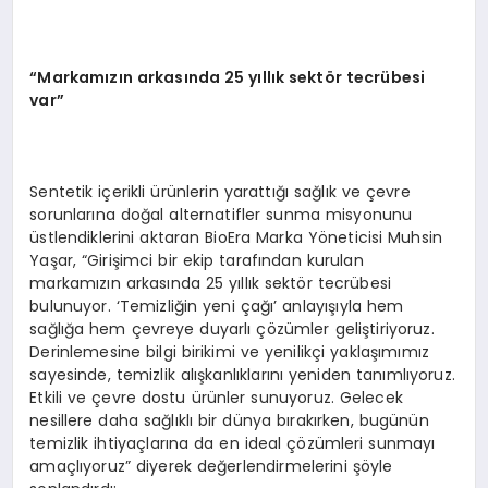
“Markam
ız
ın arkas
ında 25 y
ıll
ık sekt
ör tecr
übesi
var
”
Sentetik içerikli ürünlerin yarattığı sağlık ve çevre
sorunlarına doğal alternatifler sunma misyonunu
üstlendiklerini aktaran BioEra Marka Yöneticisi Muhsin
Yaşar, “Girişimci bir ekip tarafından kurulan
markamızın arkasında 25 yıllık sektör tecrübesi
bulunuyor. ‘Temizliğin yeni çağı’ anlayışıyla hem
sağlığa hem çevreye duyarlı çözümler geliştiriyoruz.
Derinlemesine bilgi birikimi ve yenilikçi yaklaşımımız
sayesinde, temizlik alışkanlıklarını yeniden tanımlıyoruz.
Etkili ve çevre dostu ürünler sunuyoruz. Gelecek
nesillere daha sağlıklı bir dünya bırakırken, bugünün
temizlik ihtiyaçlarına da en ideal çözümleri sunmayı
amaçlıyoruz” diyerek değerlendirmelerini şöyle