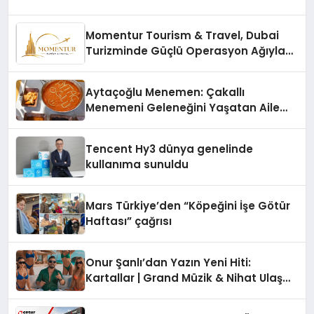
Momentur Tourism & Travel, Dubai
Turizminde Güçlü Operasyon Ağıyla
Fark Yaratıyor
Aytaçoğlu Menemen: Çakallı
Menemeni Geleneğini Yaşatan Aile
İşletmesi
Tencent Hy3 dünya genelinde
kullanıma sunuldu
Mars Türkiye’den “Köpeğini İşe Götür
Haftası” çağrısı
Onur Şanlı’dan Yazın Yeni Hiti:
Kartallar | Grand Müzik & Nihat Ulaş
İmzalı Yeni Şarkı