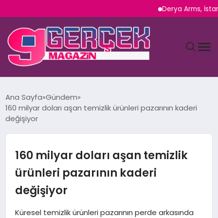
Derya Arms, İstanbul Pro
MAGAZIN
Ana Sayfa
Gündem
160 milyar doları aşan temizlik ürünleri pazarının kaderi
YAŞAM
değişiyor
SPOR
160 milyar doları aşan temizlik
TEKNOLOJI
ürünleri pazarının kaderi
değişiyor
SAĞLIK
Küresel temizlik ürünleri pazarının perde arkasında
SIYASET