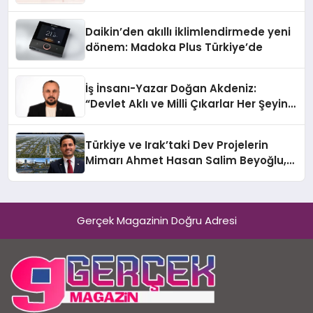
Daikin’den akıllı iklimlendirmede yeni
dönem: Madoka Plus Türkiye’de
İş İnsanı-Yazar Doğan Akdeniz:
“Devlet Aklı ve Milli Çıkarlar Her Şeyin
Üzerindedir”
Türkiye ve Irak’taki Dev Projelerin
Mimarı Ahmet Hasan Salim Beyoğlu,
10 Milyon Metrekarelik “Al Yusuf
Holding Industrial City” Projesini
Hayata Geçirecek
Gerçek Magazinin Doğru Adresi