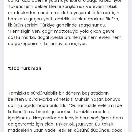
daha fazla ödeme yapmaya istekli olduğunu bildiriyor.
Tüketicilerin beklentilerini karşılamak ve evleri toksik
maddelerden arındırarak daha yaşanabilir kılmak için
harekete geçen yerli temizlik ürünleri markası BioEra,
ilk ürün serisini Türkiye genelinde satışa sundu.
“Temizliğin yeni çağı” mottosuyla yola çıkan çevre
dostu marka, doğal içerikli ürünleriyle hem evleri hem
de gezegenimizi korumayı amaçlıyor.
%100 T
ürk mal
ı
Temizlikte sürdürülebilir bir dönem başlattıklarını
belirten BioEra Marka Yöneticisi Muhsin Yaşar, konuya
dair şu açıklamada bulundu: “Günümüzde evlerimizde
kullandığımız birçok geleneksel temizlik maddesi,
içeriğindeki kimyasallar nedeniyle hem sağlığımız hem
de çevremiz için ciddi riskler oluşturuyor. Bu toksik
maddelerin uzun vadeli etkileri düşünüldüğünde, doğal