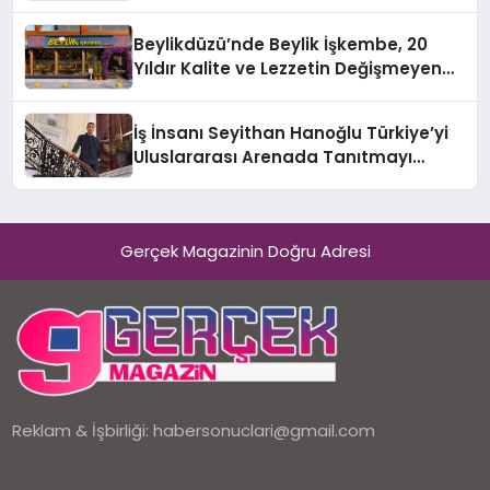
10 Milyon Metrekarelik “Al Yusuf
Holding Industrial City” Projesini
Beylikdüzü’nde Beylik İşkembe, 20
Hayata Geçirecek
Yıldır Kalite ve Lezzetin Değişmeyen
Adresi
İş İnsanı Seyithan Hanoğlu Türkiye’yi
Uluslararası Arenada Tanıtmayı
Hedefliyor
Gerçek Magazinin Doğru Adresi
Reklam & İşbirliği:
habersonuclari@gmail.com