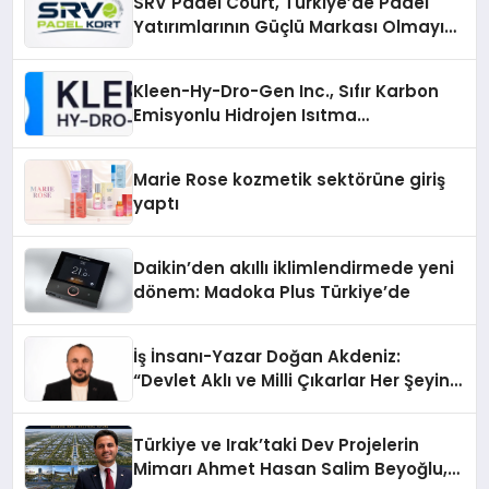
SRV Padel Court, Türkiye’de Padel
Yatırımlarının Güçlü Markası Olmayı
Sürdürüyor
Kleen-Hy-Dro-Gen Inc., Sıfır Karbon
Emisyonlu Hidrojen Isıtma
Teknolojisinde ISO ve TSSA
Düzenleyici Onaylarını Aldı
Marie Rose kozmetik sektörüne giriş
yaptı
Daikin’den akıllı iklimlendirmede yeni
dönem: Madoka Plus Türkiye’de
İş İnsanı-Yazar Doğan Akdeniz:
“Devlet Aklı ve Milli Çıkarlar Her Şeyin
Üzerindedir”
Türkiye ve Irak’taki Dev Projelerin
Mimarı Ahmet Hasan Salim Beyoğlu,