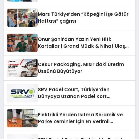
Mars Türkiye’den “Köpeğini İşe Götür
Haftası” çağrısı
Onur Şanlı’dan Yazın Yeni Hiti:
Kartallar | Grand Müzik & Nihat Ulaş
İmzalı Yeni Şarkı
Cesur Packaging, Mısır’daki Üretim
Üssünü Büyütüyor
SRV Padel Court, Türkiye’den
Dünyaya Uzanan Padel Kort
Üretiminde Güvenin Adresi
Elektrikli Yerden Isıtma Seramik ve
Parke Zeminler İçin En Verimli
Çözümler