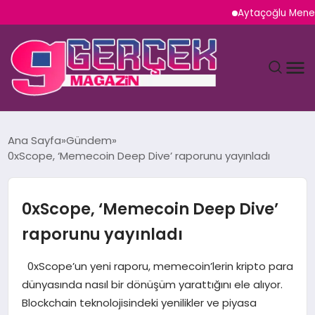
Aytaçoğlu Menemen: Ça
MAGAZIN
Ana Sayfa
Gündem
0xScope, ‘Memecoin Deep Dive’ raporunu yayınladı
YAŞAM
SPOR
0xScope, ‘Memecoin Deep Dive’
raporunu yayınladı
TEKNOLOJI
0xScope’un yeni raporu, memecoin’lerin kripto para
SAĞLIK
dünyasında nasıl bir dönüşüm yarattığını ele alıyor.
Blockchain teknolojisindeki yenilikler ve piyasa
SIYASET