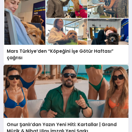
Mars Türkiye’den “Köpeğini İşe Götür Haftası”
çağrısı
Onur Şanlı’dan Yazın Yeni Hiti: Kartallar | Grand
Müzik & Nihat Ulaş İmzalı Yeni Şarkı