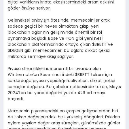
dijital varlıkların kripto ekosistemindeki artan etkisini
gözler önüne seriyor.
Geleneksel anlayışın ötesinde, memecoin’ler artık
sadece geçici bir heves olmaktan çıkıp, yeni
blockchain ağlarının gelişiminde önemli bir rol
oynamaya başladı. Base ve TON gibi yeni nesil
blockchain platformlarında ortaya çıkan $BRETT ve
$DEGEN gibi memecoin’ler, bu ağlara dikkat çekici
miktarda sermaye akışı sağlıyor.
Piyasa dinamiklerinde önemli bir oyuncu olan
Wintermute’un Base zincirindeki $BRETT tokenı için
sürdürdüğü piyasa yapıcılığı faaliyetleri, dikkat çekici
sonuçlar doğurdu. Bu çabalar neticesinde token, Mayıs
2024’ten bu yana değerini yüzde 429 artırmayı
başardı.
Memecoin piyasasındaki en çarpıcı gelişmelerden biri
de token değerlerindeki hızlı yükseliş döngüleri. Eskiden
aylara yayılan değer artış süreçleri, günümüzde günler
içinde gerçekleşebiliyor. Bu hızlı tempo, yalnızca