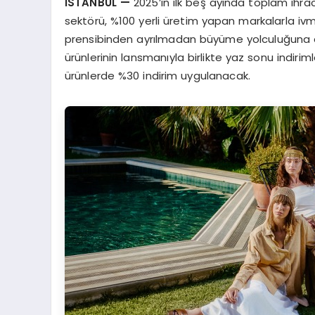
İSTANBUL
—
2025’in ilk beş ayında toplam ihra
sektörü, %100 yerli üretim yapan markalarla ivme
prensibinden ayrılmadan büyüme yolculuğuna d
ürünlerinin lansmanıyla birlikte yaz sonu indiri
ürünlerde %30 indirim uygulanacak.