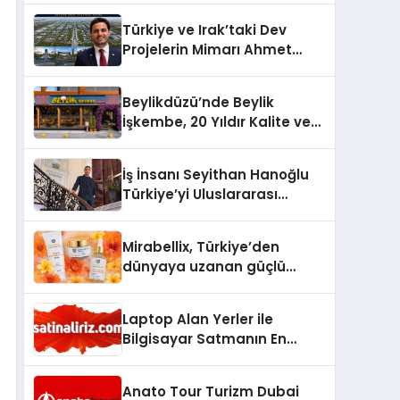
Üzerindedir”
Türkiye ve Irak’taki Dev
Projelerin Mimarı Ahmet
Hasan Salim Beyoğlu, 10
Milyon Metrekarelik “Al Yusuf
Beylikdüzü’nde Beylik
Holding Industrial City”
İşkembe, 20 Yıldır Kalite ve
Projesini Hayata Geçirecek
Lezzetin Değişmeyen Adresi
İş İnsanı Seyithan Hanoğlu
Türkiye’yi Uluslararası
Arenada Tanıtmayı
Hedefliyor
Mirabellix, Türkiye’den
dünyaya uzanan güçlü
büyümesini sürdürüyor
Laptop Alan Yerler ile
Bilgisayar Satmanın En
Güvenli ve Karlı Yolu
Anato Tour Turizm Dubai