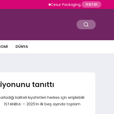
Cesur Packaging, Mısır’daki Üretim Üssünü Büyü
11:57:03
NOMI
DÜNYA
iyonunu tanıttı
ığı kaliteli kıyafetleri herkes için erişilebilir
u. İSTANBUL — 2025’in ilk beş ayında toplam