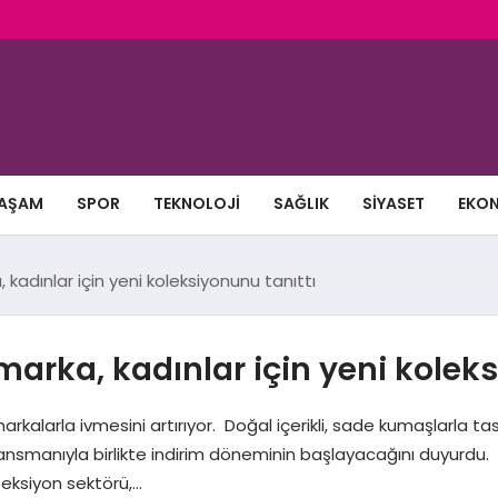
AŞAM
SPOR
TEKNOLOJI
SAĞLIK
SIYASET
EKO
kadınlar için yeni koleksiyonunu tanıttı
marka, kadınlar için yeni koleks
arla ivmesini artırıyor. Doğal içerikli, sade kumaşlarla tasarlad
n lansmanıyla birlikte indirim döneminin başlayacağını duyurd
eksiyon sektörü,…