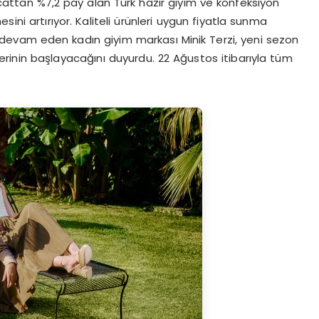
cattan %7,2 pay alan Türk hazır giyim ve konfeksiyon
sini artırıyor. Kaliteli ürünleri uygun fiyatla sunma
evam eden kadın giyim markası Minik Terzi, yeni sezon
mlerinin başlayacağını duyurdu. 22 Ağustos itibarıyla tüm