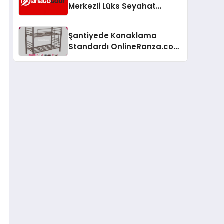
Merkezli Lüks Seyahat
Hizmetleriyle Küresel
Turizmde Öne Çıkıyor
Şantiyede Konaklama
Standardı OnlineRanza.com
İle Yükseliyor