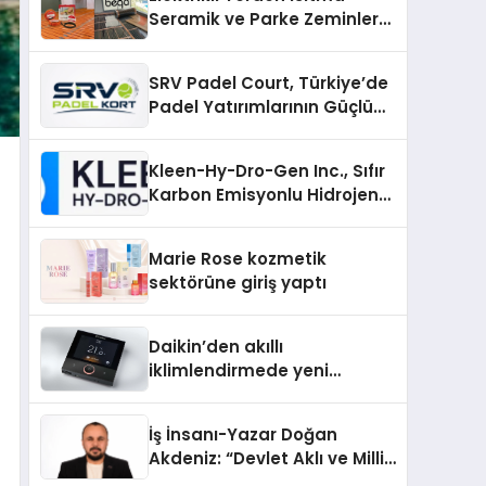
Seramik ve Parke Zeminler
İçin En Verimli Çözümler
SRV Padel Court, Türkiye’de
Padel Yatırımlarının Güçlü
Markası Olmayı Sürdürüyor
Kleen-Hy-Dro-Gen Inc., Sıfır
Karbon Emisyonlu Hidrojen
Isıtma Teknolojisinde ISO ve
TSSA Düzenleyici Onaylarını
Marie Rose kozmetik
Aldı
sektörüne giriş yaptı
Daikin’den akıllı
iklimlendirmede yeni
dönem: Madoka Plus
Türkiye’de
İş İnsanı-Yazar Doğan
Akdeniz: “Devlet Aklı ve Milli
Çıkarlar Her Şeyin