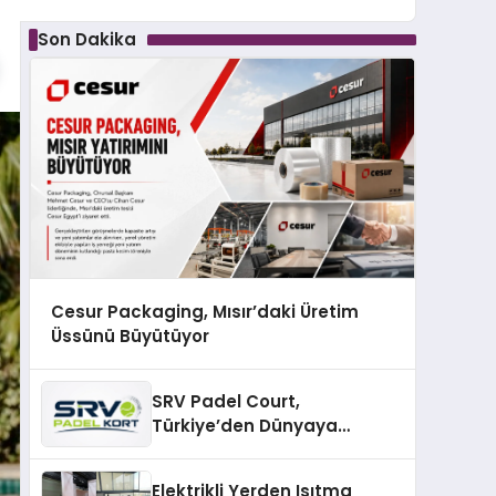
Son Dakika
Cesur Packaging, Mısır’daki Üretim
Üssünü Büyütüyor
SRV Padel Court,
Türkiye’den Dünyaya
Uzanan Padel Kort
Üretiminde Güvenin Adresi
Elektrikli Yerden Isıtma