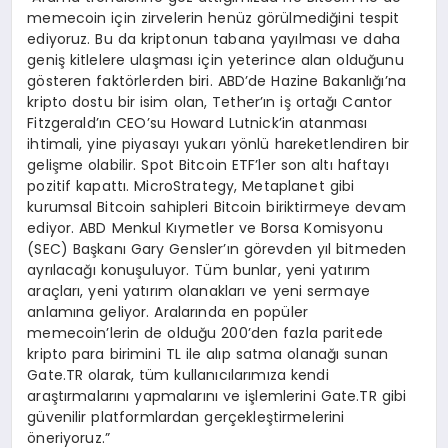
memecoin için zirvelerin henüz görülmediğini tespit
ediyoruz. Bu da kriptonun tabana yayılması ve daha
geniş kitlelere ulaşması için yeterince alan olduğunu
gösteren faktörlerden biri. ABD’de Hazine Bakanlığı’na
kripto dostu bir isim olan, Tether’ın iş ortağı Cantor
Fitzgerald’ın CEO’su Howard Lutnick’in atanması
ihtimali, yine piyasayı yukarı yönlü hareketlendiren bir
gelişme olabilir. Spot Bitcoin ETF’ler son altı haftayı
pozitif kapattı. MicroStrategy, Metaplanet gibi
kurumsal Bitcoin sahipleri Bitcoin biriktirmeye devam
ediyor. ABD Menkul Kıymetler ve Borsa Komisyonu
(SEC) Başkanı Gary Gensler’ın görevden yıl bitmeden
ayrılacağı konuşuluyor. Tüm bunlar, yeni yatırım
araçları, yeni yatırım olanakları ve yeni sermaye
anlamına geliyor. Aralarında en popüler
memecoin’lerin de olduğu 200’den fazla paritede
kripto para birimini TL ile alıp satma olanağı sunan
Gate.TR olarak, tüm kullanıcılarımıza kendi
araştırmalarını yapmalarını ve işlemlerini Gate.TR gibi
güvenilir platformlardan gerçekleştirmelerini
öneriyoruz.”