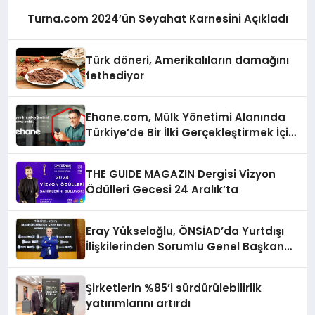
Turna.com 2024’ün Seyahat Karnesini Açıkladı
Türk döneri, Amerikalıların damağını
fethediyor
Ehane.com, Mülk Yönetimi Alanında
Türkiye’de Bir İlki Gerçekleştirmek İçin
Yayında
THE GUIDE MAGAZIN Dergisi Vizyon
Ödülleri Gecesi 24 Aralık’ta
Eray Yükseloğlu, ÖNSİAD’da Yurtdışı
İlişkilerinden Sorumlu Genel Başkan
Yardımcısı Oldu
Şirketlerin %85’i sürdürülebilirlik
yatırımlarını artırdı