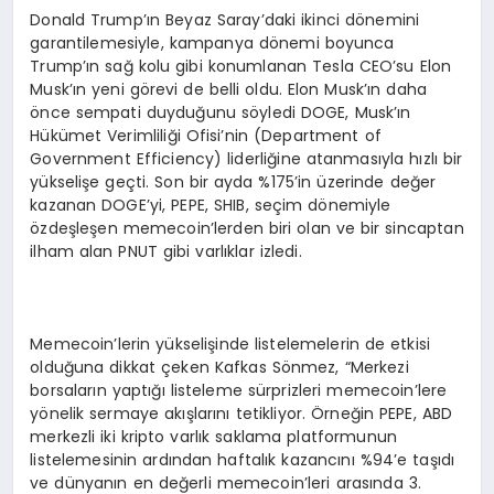
Donald Trump’ın Beyaz Saray’daki ikinci dönemini
garantilemesiyle, kampanya dönemi boyunca
Trump’ın sağ kolu gibi konumlanan Tesla CEO’su Elon
Musk’ın yeni görevi de belli oldu. Elon Musk’ın daha
önce sempati duyduğunu söyledi DOGE, Musk’ın
Hükümet Verimliliği Ofisi’nin (Department of
Government Efficiency) liderliğine atanmasıyla hızlı bir
yükselişe geçti. Son bir ayda %175’in üzerinde değer
kazanan DOGE’yi, PEPE, SHIB, seçim dönemiyle
özdeşleşen memecoin’lerden biri olan ve bir sincaptan
ilham alan PNUT gibi varlıklar izledi.
Memecoin’lerin yükselişinde listelemelerin de etkisi
olduğuna dikkat çeken Kafkas Sönmez, “Merkezi
borsaların yaptığı listeleme sürprizleri memecoin’lere
yönelik sermaye akışlarını tetikliyor. Örneğin PEPE, ABD
merkezli iki kripto varlık saklama platformunun
listelemesinin ardından haftalık kazancını %94’e taşıdı
ve dünyanın en değerli memecoin’leri arasında 3.