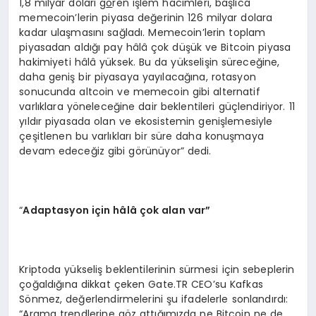
1,8 milyar doları g
ö
ren işlem hacimleri, başlıca
memecoin’lerin piyasa değerinin 126 milyar dolara
kadar ulaşmasını sağladı. Memecoin’lerin toplam
piyasadan aldığı pay hâlâ çok düşük ve Bitcoin piyasa
hakimiyeti hâlâ yüksek. Bu da yükselişin süreceğine,
daha geniş bir piyasaya yayılacağına, rotasyon
sonucunda altcoin ve memecoin gibi alternatif
varlıklara yöneleceğine dair beklentileri güçlendiriyor. 11
yıldır piyasada olan ve ekosistemin genişlemesiyle
çeşitlenen bu varlıkları bir süre daha konuşmaya
devam edeceğiz gibi görünüyor” dedi.
“
Adaptasyon iç
in h
âlâ çok alan var”
Kriptoda yükseliş beklentilerinin sürmesi için sebeplerin
çoğaldığına dikkat çeken Gate.TR CEO’su Kafkas
Sönmez, değerlendirmelerini şu ifadelerle sonlandırdı:
“Arama trendlerine göz attığımızda ne Bitcoin ne de