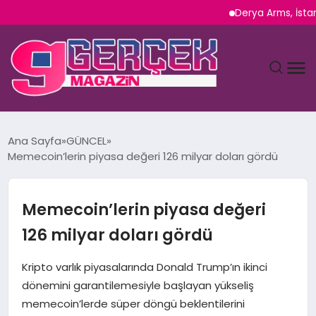
Derya Arms, İstanbul Proh
MAGAZIN
Ana Sayfa
GÜNCEL
Memecoin’lerin piyasa değeri 126 milyar doları gördü
YAŞAM
SPOR
Memecoin’lerin piyasa değeri
126 milyar doları gördü
TEKNOLOJI
Kripto varlık piyasalarında Donald Trump’ın ikinci
SAĞLIK
dönemini garantilemesiyle başlayan yükseliş
memecoin’lerde süper döngü beklentilerini
SIYASET