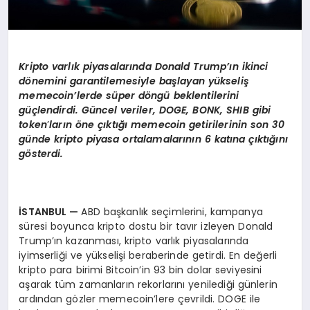
Kripto
varlık piyasaları
nda Donald Trump’
ın ikinci
d
ö
nemini garantilemesiyle başlayan yükseliş
memecoin’lerde sü
per d
ö
ngü beklentilerini
güçlendirdi. Güncel veriler, DOGE, BONK, SHIB gibi
token
’
ların
ö
ne çıktığı memecoin getirilerinin son 30
günde kripto piyasa ortalamalarının 6 katına çıktığını
g
ö
sterdi.
İSTANBUL
—
ABD başkanlık seçimlerini, kampanya
süresi boyunca kripto dostu bir tavır izleyen Donald
Trump’ın kazanması, kripto varlık piyasalarında
iyimserliği ve yükselişi beraberinde getirdi. En değerli
kripto para birimi Bitcoin’in 93 bin dolar seviyesini
aşarak tüm zamanların rekorlarını yenilediği günlerin
ardından gözler memecoin’lere çevrildi. DOGE ile