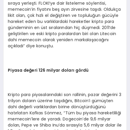
sıraya yerleşti. FLOKI’ye dair listeleme söylentisi,
memecoin’in fiyatını beş ayın zirvesine taşıdı. Oldukça
likit olan, çok hızlı el değiştiren ve topluluğun gücüyle
hareket eden bu varlıklardaki hareketler kripto para
gündeminin en üst sıralarından hiç düşmedi. 2011’de
geliştirilen ve eski kripto paralardan biri olan Litecoin
dahi memecoin olarak yeniden markalaşacağını
açıkladı” diye konuştu.
Piyasa değeri 126 milyar doları g
ö
rdü
Kripto para piyasalarındaki son rallinin, pazar değerini 3
trilyon doların üzerine taşıdığını, Bitcoin’i gümüşten
dahi değerli varlıklardan birine dönüştürdüğünü
hatırlatan Kafkas Sönmez, “Tüm bu piyasa hareketliliği
memecoin’lere de yaradı. Dogecoin’de 9,6 milyar
doları, Pepe ve Shiba Inu’da sırasıyla 5,6 milyar dolar ile