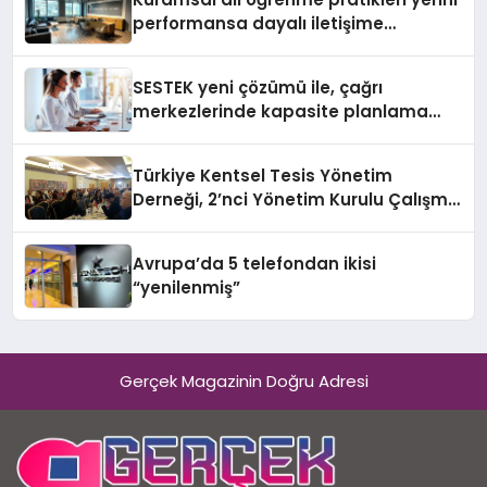
performansa dayalı iletişime
bırakıyor
SESTEK yeni çözümü ile, çağrı
merkezlerinde kapasite planlama
verimliliğini 4 kat artırıyor
Türkiye Kentsel Tesis Yönetim
Derneği, 2’nci Yönetim Kurulu Çalışma
Kampı düzenlendi
Avrupa’da 5 telefondan ikisi
“yenilenmiş”
Gerçek Magazinin Doğru Adresi