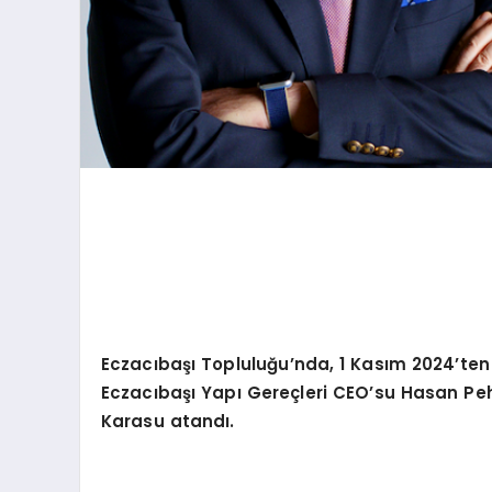
Eczacıbaşı Topluluğu
’
nda, 1 Kası
m 2024
’
ten
Eczacıbaşı Yapı
Gere
çleri CEO
’
su Hasan Peh
Karasu atandı.