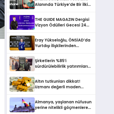
Alanında Türkiye’de Bir İlki
Gerçekleştirmek İçin
Yayında
THE GUIDE MAGAZIN Dergisi
Vizyon Ödülleri Gecesi 24
Aralık’ta
Eray Yükseloğlu, ÖNSİAD’da
Yurtdışı İlişkilerinden
Sorumlu Genel Başkan
Yardımcısı Oldu
Şirketlerin %85’i
sürdürülebilirlik yatırımlarını
artırdı
Altın tutkunları dikkat!
Uzmanı değerli maden
yatırımcılarını uyardı!
Almanya, yaşlanan nüfusun
yerine nitelikli göçmenlere
kapılarını açıyor