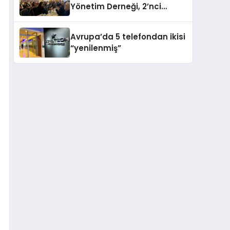
Yönetim Derneği, 2’nci
Yönetim Kurulu Çalışma
Kampı düzenlendi
Avrupa’da 5 telefondan ikisi
“yenilenmiş”