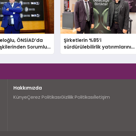
eloğlu, ÖNSİAD’da
Şirketlerin %85’i
lişkilerinden Sorumlu
sürdürülebilirlik yatırımlarını
şkan Yardımcısı Oldu
artırdı
Hakkımızda
Künye
Çerez Politikası
Gizlilik Politikası
İletişim