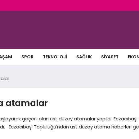
AŞAM
SPOR
TEKNOLOJI
SAĞLIK
SIYASET
EKO
alar
a atamalar
ayarak geçerli olan üst düzey atamalar yapıldı. Eczacıbaşı 
ı. Eczacıbaşı Topluluğu’ndan üst düzey atama haberleri geldi