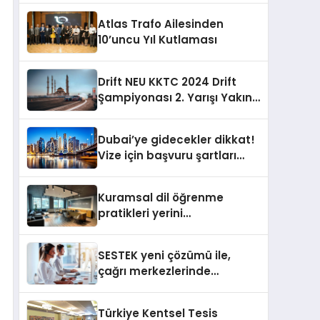
Atlas Trafo Ailesinden
10’uncu Yıl Kutlaması
Drift NEU KKTC 2024 Drift
Şampiyonası 2. Yarışı Yakın
Doğu Kampüsünde
Gerçekleştirildi
Dubai’ye gidecekler dikkat!
Vize için başvuru şartları
değişti
Kuramsal dil öğrenme
pratikleri yerini
performansa dayalı
iletişime bırakıyor
SESTEK yeni çözümü ile,
çağrı merkezlerinde
kapasite planlama
verimliliğini 4 kat artırıyor
Türkiye Kentsel Tesis