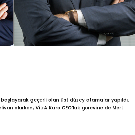
 ba
şlayarak geçerli olan ü
st d
üzey atamalar yapıldı.
livan olurken, VitrA Karo CEO
’
luk g
ö
revine de Mert