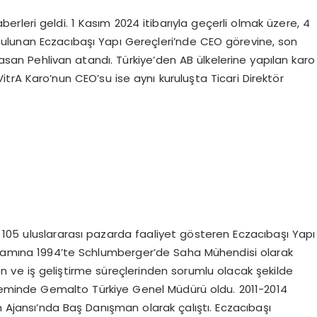
leri geldi. 1 Kasım 2024 itibarıyla geçerli olmak üzere, 4
ı bulunan Eczacıbaşı Yapı Gereçleri’nde CEO görevine, son
san Pehlivan atandı. Türkiye’den AB ülkelerine yapılan karo
rA Karo’nun CEO’su ise aynı kuruluşta Ticari Direktör
105 uluslararası pazarda faaliyet gösteren Eczacıbaşı Yapı
yaşamına 1994’te Schlumberger’de Saha Mühendisi olarak
on ve iş geliştirme süreçlerinden sorumlu olacak şekilde
öneminde Gemalto Türkiye Genel Müdürü oldu. 2011-2014
m Ajansı’nda Baş Danışman olarak çalıştı. Eczacıbaşı