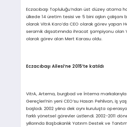
Eczacıbaşı Topluluğu’ndan üst düzey atama haber
ülkede 14 üretim tesisi ve 5 bini aşkın çalışan
olarak VitrA Karo’da CEO olarak görev yapan Ha
seramik dışsatımında ihracat şampiyonu olan Vit
olarak görev alan Mert Karasu oldu.
Eczacıbaşı Ailesi
’
ne 2015
’
te katıldı
VitrA, Artema, burgbad ve İntema markalarıyla 
Gereçleri’nin yeni CEO’su Hasan Pehlivan, iş 
başladı. 2002 yılına dek aynı kuruluşta operasy
farklı yönetsel görevler üstlendi. 2002-2011 d
yıllarında Başbakanlık Yatırım Destek ve Tanıtı