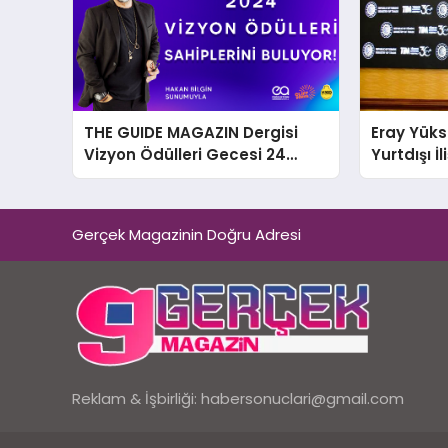
THE GUIDE MAGAZIN Dergisi
Eray Yüks
Vizyon Ödülleri Gecesi 24
Yurtdışı İ
Aralık’ta
Genel Ba
Gerçek Magazinin Doğru Adresi
Reklam & İşbirliği:
habersonuclari@gmail.com