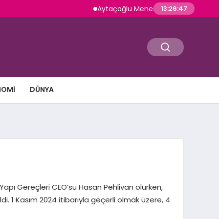
Aytaçoğlu Menemen: Çakallı Menemeni Gelene
13:26:48
NOMI
DÜNYA
Yapı Gereçleri CEO’su Hasan Pehlivan olurken,
. 1 Kasım 2024 itibarıyla geçerli olmak üzere, 4