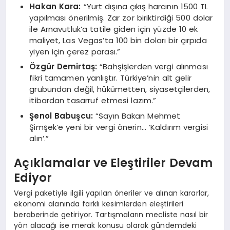
Hakan Kara:
“Yurt dışına çıkış harcının 1500 TL
yapılması önerilmiş. Zar zor biriktirdiği 500 dolar
ile Arnavutluk’a tatile giden için yüzde 10 ek
maliyet, Las Vegas’ta 100 bin doları bir çırpıda
yiyen için çerez parası.”
Özgür Demirtaş:
“Bahşişlerden vergi alınması
fikri tamamen yanlıştır. Türkiye’nin alt gelir
grubundan değil, hükümetten, siyasetçilerden,
itibardan tasarruf etmesi lazım.”
Şenol Babuşcu:
“Sayın Bakan Mehmet
Şimşek’e yeni bir vergi önerin… ‘Kaldırım vergisi
alın’.”
Açıklamalar ve Eleştiriler Devam
Ediyor
Vergi paketiyle ilgili yapılan öneriler ve alınan kararlar,
ekonomi alanında farklı kesimlerden eleştirileri
beraberinde getiriyor. Tartışmaların mecliste nasıl bir
yön alacağı ise merak konusu olarak gündemdeki