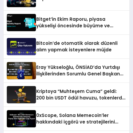
Bitget’in Ekim Raporu, piyasa
yükselişi öncesinde büyüme ve
inovasyon gösteriyor
Bitcoin’de otomatik olarak düzenli
alım yapmak isteyenlere müjde
Eray Yükseloğlu, ÖNSİAD’da Yurtdışı
İlişkilerinden Sorumlu Genel Başkan
Yardımcısı Oldu
Kriptoya “Muhteşem Cuma” geldi:
200 bin USDT ödül havuzu, tokenlerde
%50 indirim ve dahası
0xScope, Solana Memecoin’ler
hakkındaki içgörü ve stratejilerini
açıkladı