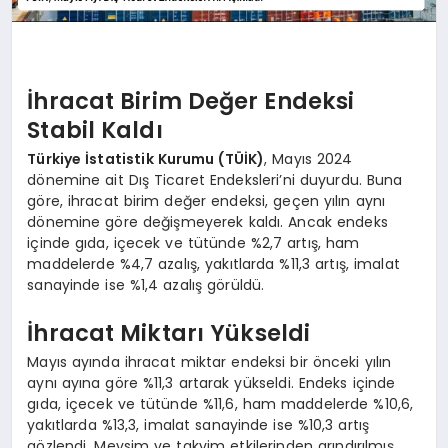
İhracat Birim Değer Endeksi
Stabil Kaldı
Türkiye İstatistik Kurumu (TÜİK)
, Mayıs 2024
dönemine ait Dış Ticaret Endeksleri’ni duyurdu. Buna
göre, ihracat birim değer endeksi, geçen yılın aynı
dönemine göre değişmeyerek kaldı. Ancak endeks
içinde gıda, içecek ve tütünde %2,7 artış, ham
maddelerde %4,7 azalış, yakıtlarda %11,3 artış, imalat
sanayinde ise %1,4 azalış görüldü.
İhracat Miktarı Yükseldi
Mayıs ayında ihracat miktar endeksi bir önceki yılın
aynı ayına göre %11,3 artarak yükseldi. Endeks içinde
gıda, içecek ve tütünde %11,6, ham maddelerde %10,6,
yakıtlarda %13,3, imalat sanayinde ise %10,3 artış
gözlendi. Mevsim ve takvim etkilerinden arındırılmış