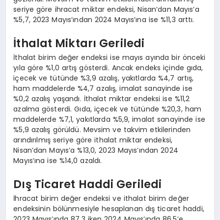
seriye göre ihracat miktar endeksi, Nisan’dan Mayıs’a
%5,7, 2023 Mayıs’ından 2024 Mayıs’ına ise %11,3 arttı.
İthalat Miktarı Geriledi
İthalat birim değer endeksi ise mayıs ayında bir önceki
yıla göre %1,0 artış gösterdi. Ancak endeks içinde gıda,
içecek ve tütünde %3,9 azalış, yakıtlarda %4,7 artış,
ham maddelerde %4,7 azalış, imalat sanayinde ise
%0,2 azalış yaşandı. İthalat miktar endeksi ise %11,2
azalma gösterdi. Gıda, içecek ve tütünde %20,3, ham
maddelerde %7,1, yakıtlarda %5,9, imalat sanayinde ise
%5,9 azalış görüldü. Mevsim ve takvim etkilerinden
arındırılmış seriye göre ithalat miktar endeksi,
Nisan’dan Mayıs’a %13,0, 2023 Mayıs’ından 2024
Mayıs’ına ise %14,0 azaldı.
Dış Ticaret Haddi Geriledi
İhracat birim değer endeksi ve ithalat birim değer
endeksinin bölünmesiyle hesaplanan dış ticaret haddi,
2023 Mayıs’ında 87,3 iken 2024 Mayıs’ında 86,5’e