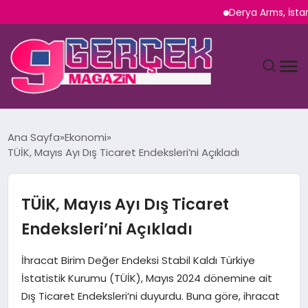
Derya Arms, İstanbul Pr
MAGAZIN
Ana Sayfa
Ekonomi
TÜİK, Mayıs Ayı Dış Ticaret Endeksleri’ni Açıkladı
YAŞAM
SPOR
TÜİK, Mayıs Ayı Dış Ticaret
Endeksleri’ni Açıkladı
TEKNOLOJI
İhracat Birim Değer Endeksi Stabil Kaldı Türkiye
SAĞLIK
İstatistik Kurumu (TÜİK), Mayıs 2024 dönemine ait
Dış Ticaret Endeksleri’ni duyurdu. Buna göre, ihracat
SIYASET