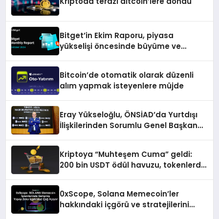
Kriptoda terazi altcoin’lere döndü
Bitget’in Ekim Raporu, piyasa
yükselişi öncesinde büyüme ve
inovasyon gösteriyor
Bitcoin’de otomatik olarak düzenli
alım yapmak isteyenlere müjde
Eray Yükseloğlu, ÖNSİAD’da Yurtdışı
İlişkilerinden Sorumlu Genel Başkan
Yardımcısı Oldu
Kriptoya “Muhteşem Cuma” geldi:
200 bin USDT ödül havuzu, tokenlerde
%50 indirim ve dahası
0xScope, Solana Memecoin’ler
hakkındaki içgörü ve stratejilerini
açıkladı