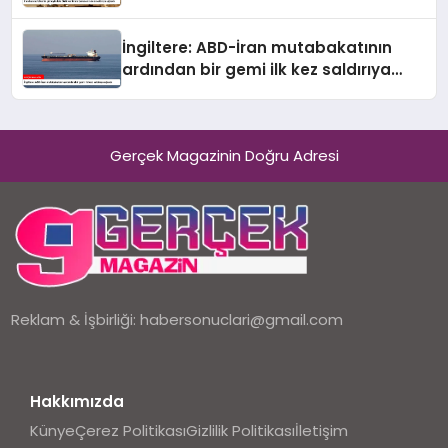
uğradı
İngiltere: ABD-İran mutabakatının
ardından bir gemi ilk kez saldırıya
uğradı
Gerçek Magazinin Doğru Adresi
Reklam & İşbirliği:
habersonuclari@gmail.com
Hakkımızda
Künye
Çerez Politikası
Gizlilik Politikası
İletişim