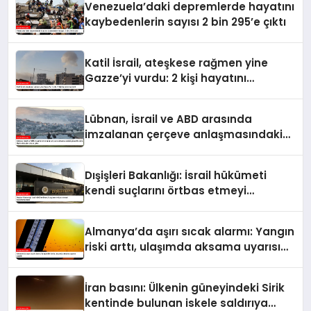
Venezuela’daki depremlerde hayatını
kaybedenlerin sayısı 2 bin 295’e çıktı
Katil İsrail, ateşkese rağmen yine
Gazze’yi vurdu: 2 kişi hayatını
kaybetti
Lübnan, İsrail ve ABD arasında
imzalanan çerçeve anlaşmasındaki
güvenlik ekine ilişkin detaylar ortaya
çıktı
Dışişleri Bakanlığı: İsrail hükümeti
kendi suçlarını örtbas etmeyi
hedeflemektedir
Almanya’da aşırı sıcak alarmı: Yangın
riski arttı, ulaşımda aksama uyarısı
yapıldı
İran basını: Ülkenin güneyindeki Sirik
kentinde bulunan iskele saldırıya