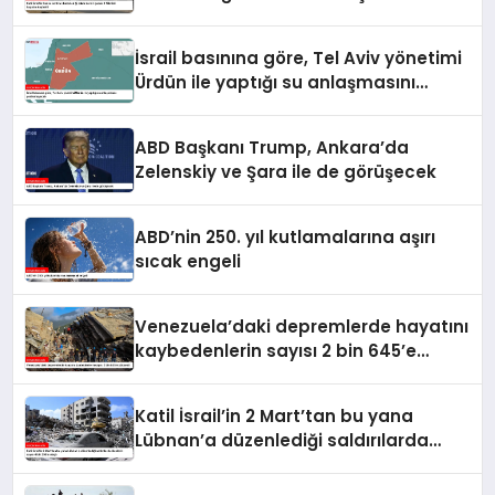
Filistinli hayatını kaybetti
İsrail basınına göre, Tel Aviv yönetimi
Ürdün ile yaptığı su anlaşmasını
yenilemeyecek
ABD Başkanı Trump, Ankara’da
Zelenskiy ve Şara ile de görüşecek
ABD’nin 250. yıl kutlamalarına aşırı
sıcak engeli
Venezuela’daki depremlerde hayatını
kaybedenlerin sayısı 2 bin 645’e
yükseldi
Katil İsrail’in 2 Mart’tan bu yana
Lübnan’a düzenlediği saldırılarda
ölenlerin sayısı 4 bin 298’e ulaştı