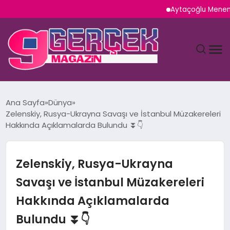
Aytaçoğlu Menemen: Ça
MAGAZIN
Ana Sayfa
Dünya
Zelenskiy, Rusya-Ukrayna Savaşı ve İstanbul Müzakereleri
YAŞAM
Hakkında Açıklamalarda Bulundu ⏬👇
SPOR
Zelenskiy, Rusya-Ukrayna
TEKNOLOJI
Savaşı ve İstanbul Müzakereleri
Hakkında Açıklamalarda
SAĞLIK
Bulundu ⏬👇
SIYASET