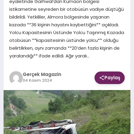
eyaletinde Garhwal’dan Kumaon bölgesi
istikametine seyreden bir otobüsün vadiye düştüğü
EKONOMI
bildirildi. Yetkililer, Almora bölgesinde yaşanan
kazada **36 kişinin hayatını kaybettiğini** açıkladı.
DÜNYA
Yolcu Kapasitesinin Üstünde Yolcu Taşınmış Kazada
otobüsün **kapasitesinin üstünde yolcu** olduğu
belirtilirken, aynı zamanda **20’den fazla kişinin de
yaralandığı** ifade edildi. Ağır yaralı…
Gerçek Magazin
Paylaş
04 Kasım 2024