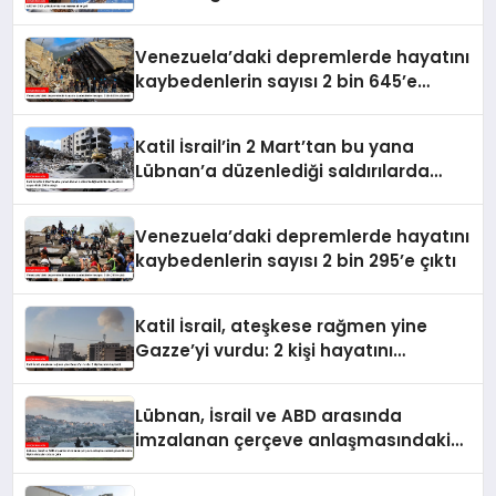
Venezuela’daki depremlerde hayatını
kaybedenlerin sayısı 2 bin 645’e
yükseldi
Katil İsrail’in 2 Mart’tan bu yana
Lübnan’a düzenlediği saldırılarda
ölenlerin sayısı 4 bin 298’e ulaştı
Venezuela’daki depremlerde hayatını
kaybedenlerin sayısı 2 bin 295’e çıktı
Katil İsrail, ateşkese rağmen yine
Gazze’yi vurdu: 2 kişi hayatını
kaybetti
Lübnan, İsrail ve ABD arasında
imzalanan çerçeve anlaşmasındaki
güvenlik ekine ilişkin detaylar ortaya
çıktı