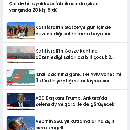
Çin’de bir ayakkabı fabrikasında çıkan
yangında 28 kişi öldü
Katil İsrail’in Gazze’ye gün içinde
düzenlediği saldırılarda hayatını
kaybedenlerin sayısı 10’a yükseldi
Katil İsrail’in Gazze kentine
düzenlediği saldırıda biri çocuk 2
Filistinli hayatını kaybetti
İsrail basınına göre, Tel Aviv yönetimi
Ürdün ile yaptığı su anlaşmasını
yenilemeyecek
ABD Başkanı Trump, Ankara’da
Zelenskiy ve Şara ile de görüşecek
ABD’nin 250. yıl kutlamalarına aşırı
sıcak engeli