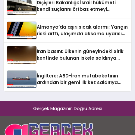
Dışişleri Bakanlığı: İsrail hükümeti
kendi suçlarını örtbas etmeyi
hedeflemektedir
Almanya’da aşırı sıcak alarmı: Yangın
riski arttı, ulaşımda aksama uyarısı
yapıldı
İran basını: Ülkenin güneyindeki Sirik
kentinde bulunan iskele saldırıya
uğradı
İngiltere: ABD-İran mutabakatının
ardından bir gemi ilk kez saldırıya
uğradı
Gerçek Magazinin Doğru Adresi