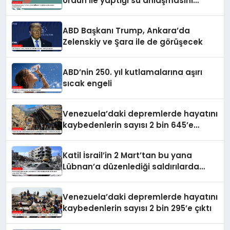
Ürdün ile yaptığı su anlaşmasını
yenilemeyecek
ABD Başkanı Trump, Ankara’da
Zelenskiy ve Şara ile de görüşecek
ABD’nin 250. yıl kutlamalarına aşırı
sıcak engeli
Venezuela’daki depremlerde hayatını
kaybedenlerin sayısı 2 bin 645’e
yükseldi
Katil İsrail’in 2 Mart’tan bu yana
Lübnan’a düzenlediği saldırılarda
ölenlerin sayısı 4 bin 298’e ulaştı
Venezuela’daki depremlerde hayatını
kaybedenlerin sayısı 2 bin 295’e çıktı