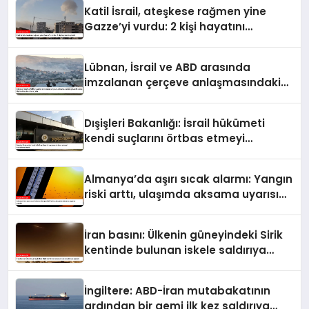
Katil İsrail, ateşkese rağmen yine
Gazze’yi vurdu: 2 kişi hayatını
kaybetti
Lübnan, İsrail ve ABD arasında
imzalanan çerçeve anlaşmasındaki
güvenlik ekine ilişkin detaylar ortaya
çıktı
Dışişleri Bakanlığı: İsrail hükümeti
kendi suçlarını örtbas etmeyi
hedeflemektedir
Almanya’da aşırı sıcak alarmı: Yangın
riski arttı, ulaşımda aksama uyarısı
yapıldı
İran basını: Ülkenin güneyindeki Sirik
kentinde bulunan iskele saldırıya
uğradı
İngiltere: ABD-İran mutabakatının
ardından bir gemi ilk kez saldırıya