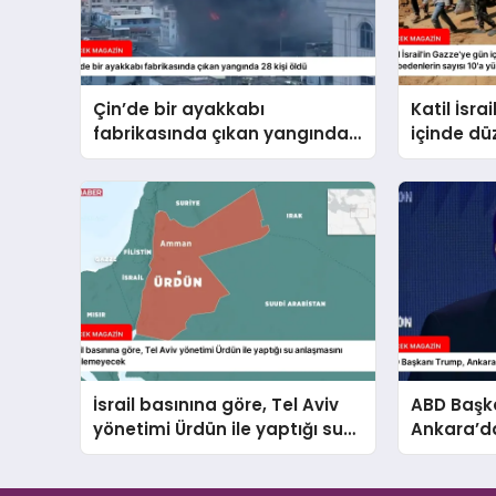
Çin’de bir ayakkabı
Katil İsra
fabrikasında çıkan yangında
içinde dü
28 kişi öldü
hayatını 
10’a yüks
İsrail basınına göre, Tel Aviv
ABD Başk
yönetimi Ürdün ile yaptığı su
Ankara’da
anlaşmasını yenilemeyecek
ile de gö