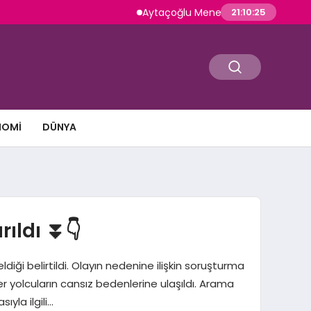
Aytaçoğlu Menemen: Çakallı Menemeni Ge
21:10:26
NOMI
DÜNYA
rıldı ⏬👇
diği belirtildi. Olayın nedenine ilişkin soruşturma
r yolcuların cansız bedenlerine ulaşıldı. Arama
yla ilgili…