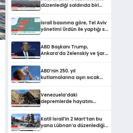
yükseldi
düzenlediği saldırıda biri
çocuk 2 Filistinli hayatını
kaybetti
İsrail basınına göre, Tel Aviv
yönetimi Ürdün ile yaptığı su
anlaşmasını yenilemeyecek
ABD Başkanı Trump,
Ankara’da Zelenskiy ve Şara
ile de görüşecek
ABD’nin 250. yıl
kutlamalarına aşırı sıcak
engeli
Venezuela’daki
depremlerde hayatını
kaybedenlerin sayısı 2 bin
645’e yükseldi
Katil İsrail’in 2 Mart’tan bu
yana Lübnan’a düzenlediği
saldırılarda ölenlerin sayısı