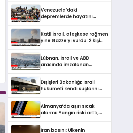
4 bin 298’e ulaştı
Venezuela’daki
depremlerde hayatını
kaybedenlerin sayısı 2 bin
295’e çıktı
Katil İsrail, ateşkese rağmen
yine Gazze’yi vurdu: 2 kişi
hayatını kaybetti
Lübnan, İsrail ve ABD
arasında imzalanan
çerçeve anlaşmasındaki
güvenlik ekine ilişkin
Dışişleri Bakanlığı: İsrail
detaylar ortaya çıktı
hükümeti kendi suçlarını
örtbas etmeyi
hedeflemektedir
Almanya’da aşırı sıcak
alarmı: Yangın riski arttı,
ulaşımda aksama uyarısı
yapıldı
İran basını: Ülkenin