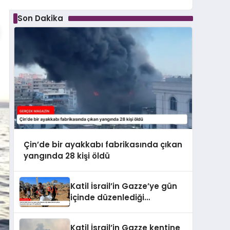
Son Dakika
Çin’de bir ayakkabı fabrikasında çıkan
yangında 28 kişi öldü
Katil İsrail’in Gazze’ye gün
içinde düzenlediği
saldırılarda hayatını
kaybedenlerin sayısı 10’a
Katil İsrail’in Gazze kentine