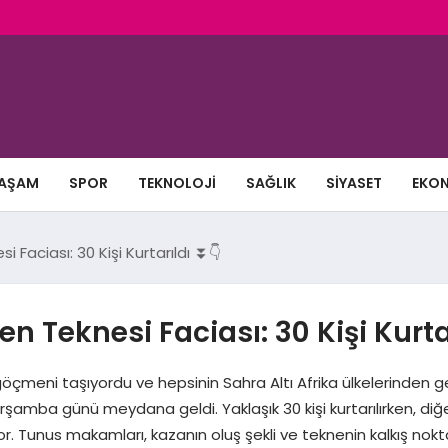
AŞAM
SPOR
TEKNOLOJI
SAĞLIK
SIYASET
EKO
Faciası: 30 Kişi Kurtarıldı ⏬👇
 Teknesi Faciası: 30 Kişi Kurta
göçmeni taşıyordu ve hepsinin Sahra Altı Afrika ülkelerinden gel
şamba günü meydana geldi. Yaklaşık 30 kişi kurtarılırken, diğe
. Tunus makamları, kazanın oluş şekli ve teknenin kalkış noktası