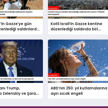
il’in Gazze’ye gün
Katil İsrail’in Gazze kentine
zenlediği saldırılarda
düzenlediği saldırıda biri
kaybedenlerin sayısı
çocuk 2 Filistinli hayatını
eldi
kaybetti
anı Trump,
ABD’nin 250. yıl kutlamalarına
 Zelenskiy ve Şara
aşırı sıcak engeli
rüşecek