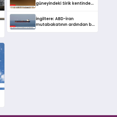
güneyindeki Sirik kentinde
bulunan iskele saldırıya
uğradı
İngiltere: ABD-İran
mutabakatının ardından bir
gemi ilk kez saldırıya uğradı