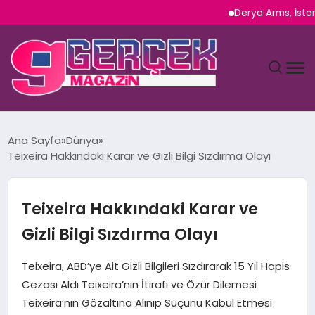
Derya Arms, İstanbul 
MAGAZIN
Ana Sayfa
Dünya
Teixeira Hakkındaki Karar ve Gizli Bilgi Sızdırma Olayı
YAŞAM
SPOR
Teixeira Hakkındaki Karar ve
Gizli Bilgi Sızdırma Olayı
TEKNOLOJI
Teixeira, ABD’ye Ait Gizli Bilgileri Sızdırarak 15 Yıl Hapis
SAĞLIK
Cezası Aldı Teixeira’nın İtirafı ve Özür Dilemesi
Teixeira’nın Gözaltına Alınıp Suçunu Kabul Etmesi
SIYASET