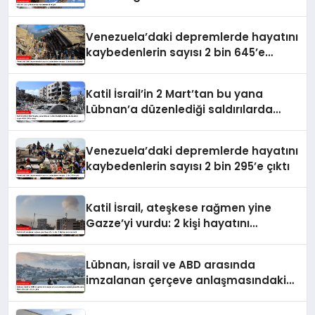
Venezuela’daki depremlerde hayatını
kaybedenlerin sayısı 2 bin 645’e
yükseldi
Katil İsrail’in 2 Mart’tan bu yana
Lübnan’a düzenlediği saldırılarda
ölenlerin sayısı 4 bin 298’e ulaştı
Venezuela’daki depremlerde hayatını
kaybedenlerin sayısı 2 bin 295’e çıktı
Katil İsrail, ateşkese rağmen yine
Gazze’yi vurdu: 2 kişi hayatını
kaybetti
Lübnan, İsrail ve ABD arasında
imzalanan çerçeve anlaşmasındaki
güvenlik ekine ilişkin detaylar ortaya
çıktı