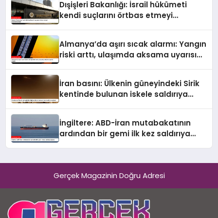
Dışişleri Bakanlığı: İsrail hükümeti
kendi suçlarını örtbas etmeyi
hedeflemektedir
Almanya’da aşırı sıcak alarmı: Yangın
riski arttı, ulaşımda aksama uyarısı
yapıldı
İran basını: Ülkenin güneyindeki Sirik
kentinde bulunan iskele saldırıya
uğradı
İngiltere: ABD-İran mutabakatının
ardından bir gemi ilk kez saldırıya
uğradı
Gerçek Magazinin Doğru Adresi