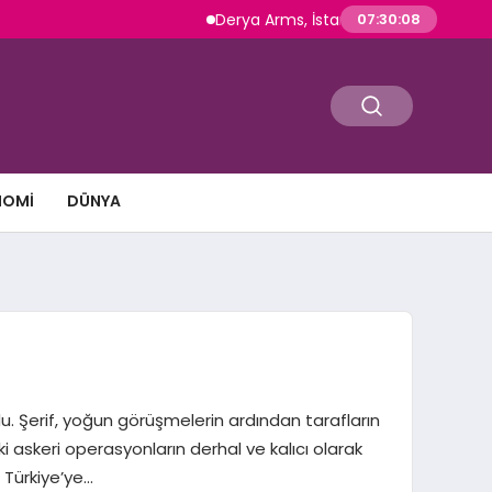
Derya Arms, İstanbul Prohunt 2026’da yeni 
07:30:09
NOMI
DÜNYA
. Şerif, yoğun görüşmelerin ardından tarafların
 askeri operasyonların derhal ve kalıcı olarak
 Türkiye’ye…