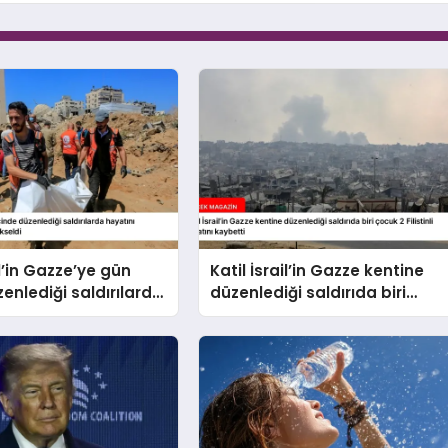
il’in Gazze’ye gün
Katil İsrail’in Gazze kentine
zenlediği saldırılarda
düzenlediği saldırıda biri
kaybedenlerin sayısı
çocuk 2 Filistinli hayatını
eldi
kaybetti