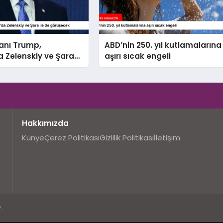
anı Trump,
ABD’nin 250. yıl kutlamalarına
 Zelenskiy ve Şara
aşırı sıcak engeli
rüşecek
Hakkımızda
Künye
Çerez Politikası
Gizlilik Politikası
İletişim
.