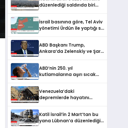
yükseldi
düzenlediği saldırıda biri
çocuk 2 Filistinli hayatını
kaybetti
İsrail basınına göre, Tel Aviv
yönetimi Ürdün ile yaptığı su
anlaşmasını yenilemeyecek
ABD Başkanı Trump,
Ankara’da Zelenskiy ve Şara
ile de görüşecek
ABD’nin 250. yıl
kutlamalarına aşırı sıcak
engeli
Venezuela’daki
depremlerde hayatını
kaybedenlerin sayısı 2 bin
645’e yükseldi
Katil İsrail’in 2 Mart’tan bu
yana Lübnan’a düzenlediği
saldırılarda ölenlerin sayısı