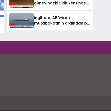
güneyindeki Sirik kentinde
bulunan iskele saldırıya
uğradı
İngiltere: ABD-İran
mutabakatının ardından bir
gemi ilk kez saldırıya uğradı