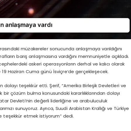
arasındaki müzakereler sonucunda anlaşmaya varıldığını
rafların barış anlaşmasına vardığını memnuniyetle açıkladı.
ephelerdeki askeri operasyonların derhal ve kalıcı olarak
se 19 Haziran Cuma günü İsviçre’de gerçekleşecek.
dolayı teşekkür etti. Şerif, “Amerika Birleşik Devletleri ve
 bir çözüm bulma konusundaki kararlılıklarından dolayı
ar Devleti’nin değerli liderliğine ve arabuluculuk
rımızı sunuyoruz. Ayrıca, Suudi Arabistan Krallığı ve Türkiye
kle teşekkür etmek istiyorum” dedi.