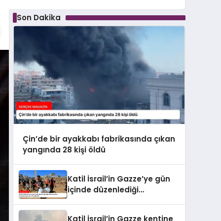
Son Dakika
Çin’de bir ayakkabı fabrikasında çıkan
yangında 28 kişi öldü
Katil İsrail’in Gazze’ye gün
içinde düzenlediği
saldırılarda hayatını
kaybedenlerin sayısı 10’a
Katil İsrail’in Gazze kentine