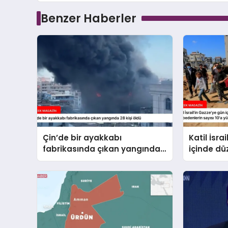
Benzer Haberler
Çin’de bir ayakkabı
Katil İsra
fabrikasında çıkan yangında
içinde dü
28 kişi öldü
hayatını 
10’a yüks