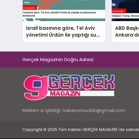
İsrail basınına göre, Tel Aviv
ABD Başk
yönetimi Ürdün ile yaptığı su
Ankara’da
anlaşmasını yenilemeyecek
ile de gö
Gerçek Magazinin Doğru Adresi
Reklam & İşbirliği:
habersonuclari@gmail.com
Copyright © 2025 Tüm hakları GERÇEK MAGAZİN 'de saklıdır