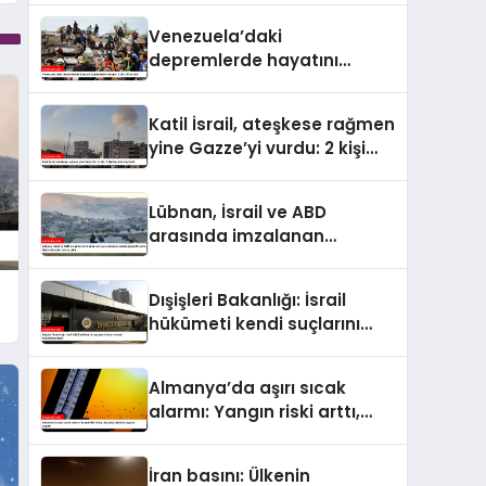
4 bin 298’e ulaştı
Venezuela’daki
depremlerde hayatını
kaybedenlerin sayısı 2 bin
295’e çıktı
Katil İsrail, ateşkese rağmen
yine Gazze’yi vurdu: 2 kişi
hayatını kaybetti
Lübnan, İsrail ve ABD
arasında imzalanan
çerçeve anlaşmasındaki
güvenlik ekine ilişkin
Dışişleri Bakanlığı: İsrail
detaylar ortaya çıktı
hükümeti kendi suçlarını
örtbas etmeyi
hedeflemektedir
Almanya’da aşırı sıcak
alarmı: Yangın riski arttı,
ulaşımda aksama uyarısı
yapıldı
İran basını: Ülkenin