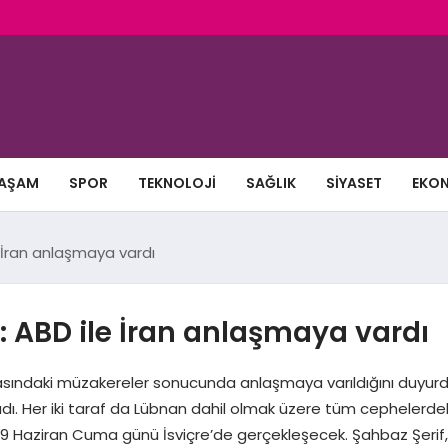
AŞAM
SPOR
TEKNOLOJI
SAĞLIK
SIYASET
EKO
e İran anlaşmaya vardı
: ABD ile İran anlaşmaya vardı
asındaki müzakereler sonucunda anlaşmaya varıldığını duyurdu
ı. Her iki taraf da Lübnan dahil olmak üzere tüm cephelerdeki
e 19 Haziran Cuma günü İsviçre’de gerçekleşecek. Şahbaz Şerif,