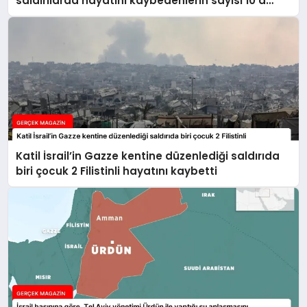
saldırılarda hayatını kaybedenlerin sayısı 10’a
yükseldi
Katil İsrail’in Gazze kentine düzenlediği saldırıda
biri çocuk 2 Filistinli hayatını kaybetti