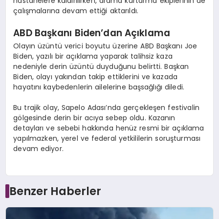
hastanelere kaldırılırken, arama kurtarma ekiplerinin de
çalışmalarına devam ettiği aktarıldı.
ABD Başkanı Biden’dan Açıklama
Olayın üzüntü verici boyutu üzerine ABD Başkanı Joe
Biden, yazılı bir açıklama yaparak talihsiz kaza
nedeniyle derin üzüntü duyduğunu belirtti. Başkan
Biden, olayı yakından takip ettiklerini ve kazada
hayatını kaybedenlerin ailelerine başsağlığı diledi.
Bu trajik olay, Sapelo Adası’nda gerçekleşen festivalin
gölgesinde derin bir acıya sebep oldu. Kazanın
detayları ve sebebi hakkında henüz resmi bir açıklama
yapılmazken, yerel ve federal yetkililerin soruşturması
devam ediyor.
Benzer Haberler