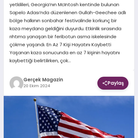
yetkilileri, Georgia’nın McIntosh kentinde bulunan
Sapelo Adası’nda düzenlenen Gullah-Geechee adlı
EKONOMI
bölge halkının sonbahar festivalinde korkunç bir
kaza meydana geldiğini duyurdu. Etkinlik sırasında
DÜNYA
rıhtıma yanaşan bir feribotun asma iskelesinde
çökme yaşandı. En Az 7 Kişi Hayatını Kaybetti
Yaşanan kaza sonucunda en az 7 kişinin hayatını
kaybettiği belirtilirken, çok…
Gerçek Magazin
Paylaş
20 Ekim 2024