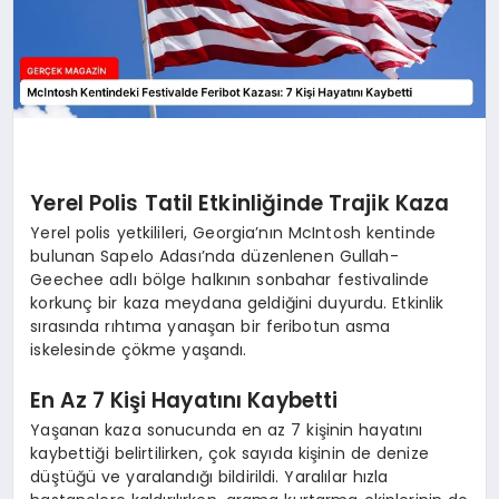
Yerel Polis Tatil Etkinliğinde Trajik Kaza
Yerel polis yetkilileri, Georgia’nın McIntosh kentinde
bulunan Sapelo Adası’nda düzenlenen Gullah-
Geechee adlı bölge halkının sonbahar festivalinde
korkunç bir kaza meydana geldiğini duyurdu. Etkinlik
sırasında rıhtıma yanaşan bir feribotun asma
iskelesinde çökme yaşandı.
En Az 7 Kişi Hayatını Kaybetti
Yaşanan kaza sonucunda en az 7 kişinin hayatını
kaybettiği belirtilirken, çok sayıda kişinin de denize
düştüğü ve yaralandığı bildirildi. Yaralılar hızla