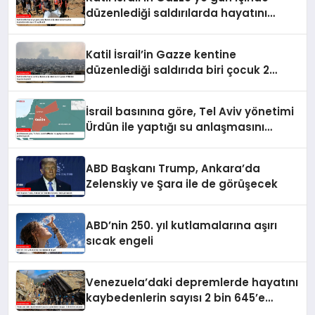
düzenlediği saldırılarda hayatını
kaybedenlerin sayısı 10’a yükseldi
Katil İsrail’in Gazze kentine
düzenlediği saldırıda biri çocuk 2
Filistinli hayatını kaybetti
İsrail basınına göre, Tel Aviv yönetimi
Ürdün ile yaptığı su anlaşmasını
yenilemeyecek
ABD Başkanı Trump, Ankara’da
Zelenskiy ve Şara ile de görüşecek
ABD’nin 250. yıl kutlamalarına aşırı
sıcak engeli
Venezuela’daki depremlerde hayatını
kaybedenlerin sayısı 2 bin 645’e
yükseldi