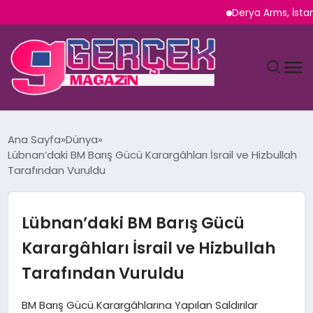
Derya Arms, İstanbul P
MAGAZIN
Ana Sayfa
Dünya
Lübnan’daki BM Barış Gücü Karargâhları İsrail ve Hizbullah
YAŞAM
Tarafından Vuruldu
SPOR
Lübnan’daki BM Barış Gücü
TEKNOLOJI
Karargâhları İsrail ve Hizbullah
Tarafından Vuruldu
SAĞLIK
BM Barış Gücü Karargâhlarına Yapılan Saldırılar
SIYASET