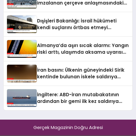
imzalanan çerçeve anlaşmasındaki
güvenlik ekine ilişkin detaylar ortaya
çıktı
Dışişleri Bakanlığı: İsrail hükümeti
kendi suçlarını örtbas etmeyi
hedeflemektedir
Almanya’da aşırı sıcak alarmı: Yangın
riski arttı, ulaşımda aksama uyarısı
yapıldı
İran basını: Ülkenin güneyindeki Sirik
kentinde bulunan iskele saldırıya
uğradı
İngiltere: ABD-İran mutabakatının
ardından bir gemi ilk kez saldırıya
uğradı
Gerçek Magazinin Doğru Adresi