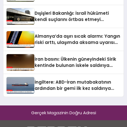
güvenlik ekine ilişkin detaylar ortaya
çıktı
Dışişleri Bakanlığı: İsrail hükümeti
kendi suçlarını örtbas etmeyi
hedeflemektedir
Almanya’da aşırı sıcak alarmı: Yangın
riski arttı, ulaşımda aksama uyarısı
yapıldı
İran basını: Ülkenin güneyindeki Sirik
kentinde bulunan iskele saldırıya
uğradı
İngiltere: ABD-İran mutabakatının
ardından bir gemi ilk kez saldırıya
uğradı
Gerçek Magazinin Doğru Adresi