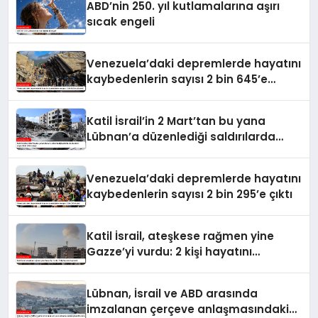
ABD’nin 250. yıl kutlamalarına aşırı
sıcak engeli
Venezuela’daki depremlerde hayatını
kaybedenlerin sayısı 2 bin 645’e
yükseldi
Katil İsrail’in 2 Mart’tan bu yana
Lübnan’a düzenlediği saldırılarda
ölenlerin sayısı 4 bin 298’e ulaştı
Venezuela’daki depremlerde hayatını
kaybedenlerin sayısı 2 bin 295’e çıktı
Katil İsrail, ateşkese rağmen yine
Gazze’yi vurdu: 2 kişi hayatını
kaybetti
Lübnan, İsrail ve ABD arasında
imzalanan çerçeve anlaşmasındaki