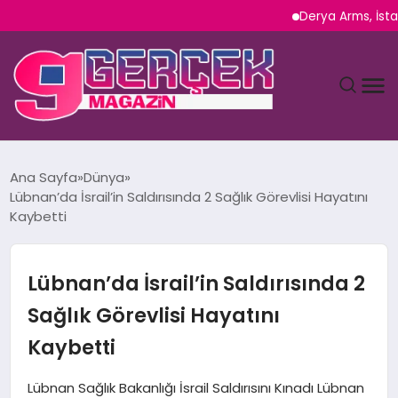
Derya Arms, İstanbul 
MAGAZIN
Ana Sayfa
Dünya
Lübnan’da İsrail’in Saldırısında 2 Sağlık Görevlisi Hayatını
YAŞAM
Kaybetti
SPOR
Lübnan’da İsrail’in Saldırısında 2
TEKNOLOJI
Sağlık Görevlisi Hayatını
Kaybetti
SAĞLIK
Lübnan Sağlık Bakanlığı İsrail Saldırısını Kınadı Lübnan
SIYASET