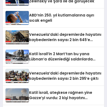
Zelenskiy ve Şara ile de görüşecek
ABD’nin 250. yıl kutlamalarına aşırı
sıcak engeli
Venezuela’daki depremlerde hayatını
kaybedenlerin sayısı 2 bin 645’e
yükseldi
Katil İsrail’in 2 Mart’tan bu yana
Lübnan’a düzenlediği saldırılarda
ölenlerin sayısı 4 bin 298’e ulaştı
Venezuela’daki depremlerde hayatını
kaybedenlerin sayısı 2 bin 295’e çıktı
Katil İsrail, ateşkese rağmen yine
Gazze’yi vurdu: 2 kişi hayatını
kaybetti