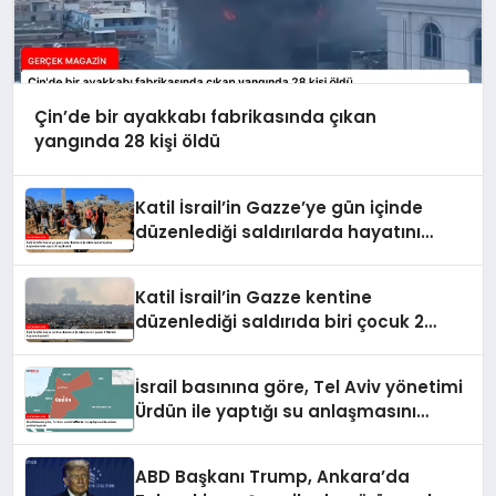
Çin’de bir ayakkabı fabrikasında çıkan
yangında 28 kişi öldü
Katil İsrail’in Gazze’ye gün içinde
düzenlediği saldırılarda hayatını
kaybedenlerin sayısı 10’a yükseldi
Katil İsrail’in Gazze kentine
düzenlediği saldırıda biri çocuk 2
Filistinli hayatını kaybetti
İsrail basınına göre, Tel Aviv yönetimi
Ürdün ile yaptığı su anlaşmasını
yenilemeyecek
ABD Başkanı Trump, Ankara’da