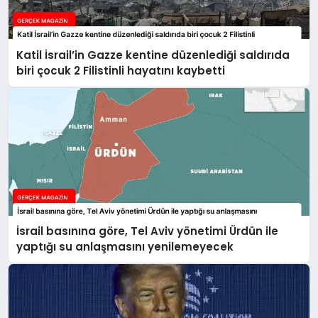
Katil İsrail’in Gazze kentine düzenlediği saldırıda
biri çocuk 2 Filistinli hayatını kaybetti
İsrail basınına göre, Tel Aviv yönetimi Ürdün ile
yaptığı su anlaşmasını yenilemeyecek