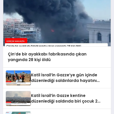
Çin’de bir ayakkabı fabrikasında çıkan
yangında 28 kişi öldü
Katil İsrail’in Gazze’ye gün içinde
düzenlediği saldırılarda hayatını
kaybedenlerin sayısı 10’a yükseldi
Katil İsrail’in Gazze kentine
düzenlediği saldırıda biri çocuk 2
Filistinli hayatını kaybetti