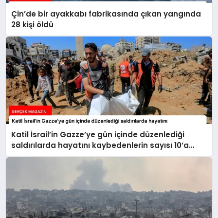
Çin’de bir ayakkabı fabrikasında çıkan yangında
28 kişi öldü
Katil İsrail’in Gazze’ye gün içinde düzenlediği
saldırılarda hayatını kaybedenlerin sayısı 10’a
yükseldi