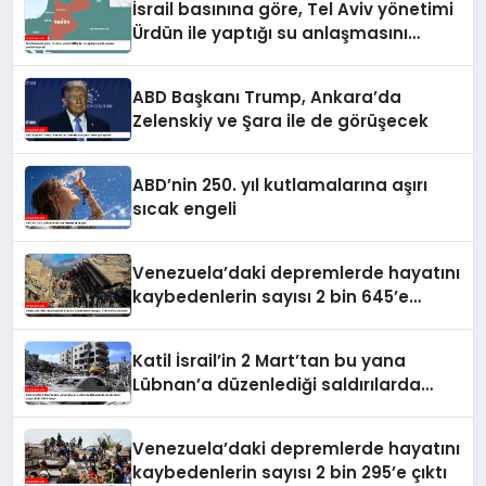
İsrail basınına göre, Tel Aviv yönetimi
Ürdün ile yaptığı su anlaşmasını
yenilemeyecek
ABD Başkanı Trump, Ankara’da
Zelenskiy ve Şara ile de görüşecek
ABD’nin 250. yıl kutlamalarına aşırı
sıcak engeli
Venezuela’daki depremlerde hayatını
kaybedenlerin sayısı 2 bin 645’e
yükseldi
Katil İsrail’in 2 Mart’tan bu yana
Lübnan’a düzenlediği saldırılarda
ölenlerin sayısı 4 bin 298’e ulaştı
Venezuela’daki depremlerde hayatını
kaybedenlerin sayısı 2 bin 295’e çıktı