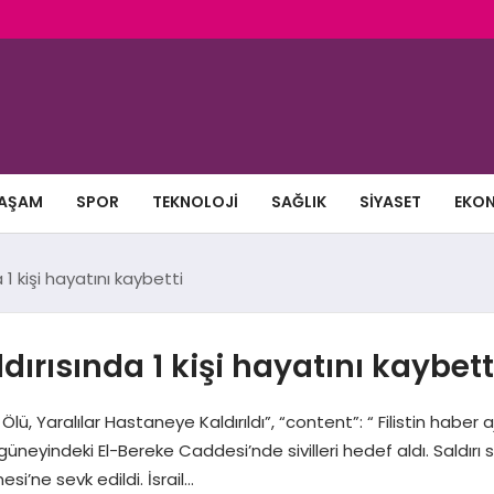
AŞAM
SPOR
TEKNOLOJI
SAĞLIK
SIYASET
EKO
a 1 kişi hayatını kaybetti
ldırısında 1 kişi hayatını kaybett
ldı: 1 Ölü, Yaralılar Hastaneye Kaldırıldı”, “content”: “ Filistin hab
 güneyindeki El-Bereke Caddesi’nde sivilleri hedef aldı. Saldırı 
esi’ne sevk edildi. İsrail…