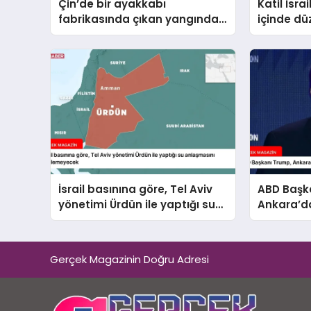
Çin’de bir ayakkabı
Katil İsra
fabrikasında çıkan yangında
içinde dü
28 kişi öldü
hayatını 
10’a yüks
İsrail basınına göre, Tel Aviv
ABD Başk
yönetimi Ürdün ile yaptığı su
Ankara’da
anlaşmasını yenilemeyecek
ile de gö
Gerçek Magazinin Doğru Adresi