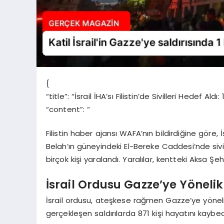
{
“title”: “İsrail İHA’sı Filistin’de Sivilleri Hedef Aldı
“content”: “
Filistin haber ajansı WAFA’nın bildirdiğine göre, 
Belah’ın güneyindeki El-Bereke Caddesi’nde sivill
birçok kişi yaralandı. Yaralılar, kentteki Aksa Şeh
İsrail Ordusu Gazze’ye Yönelik
İsrail ordusu, ateşkese rağmen Gazze’ye yöneli
gerçekleşen saldırılarda 871 kişi hayatını kaybed