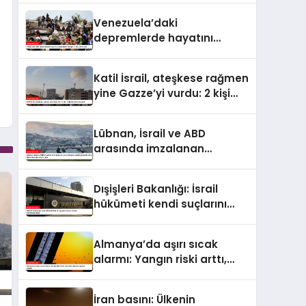
4 bin 298’e ulaştı
Venezuela’daki
depremlerde hayatını
kaybedenlerin sayısı 2 bin
295’e çıktı
Katil İsrail, ateşkese rağmen
yine Gazze’yi vurdu: 2 kişi
hayatını kaybetti
Lübnan, İsrail ve ABD
arasında imzalanan
çerçeve anlaşmasındaki
güvenlik ekine ilişkin
Dışişleri Bakanlığı: İsrail
detaylar ortaya çıktı
hükümeti kendi suçlarını
örtbas etmeyi
hedeflemektedir
Almanya’da aşırı sıcak
alarmı: Yangın riski arttı,
ulaşımda aksama uyarısı
yapıldı
İran basını: Ülkenin