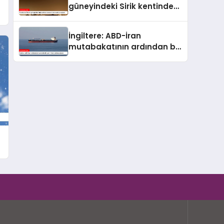
güneyindeki Sirik kentinde
bulunan iskele saldırıya
uğradı
İngiltere: ABD-İran
mutabakatının ardından bir
gemi ilk kez saldırıya uğradı