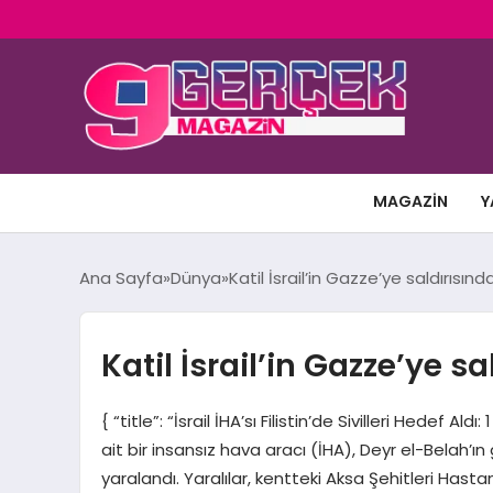
MAGAZIN
Y
Ana Sayfa
Dünya
Katil İsrail’in Gazze’ye saldırısınd
Katil İsrail’in Gazze’ye sa
{ “title”: “İsrail İHA’sı Filistin’de Sivilleri Hedef A
ait bir insansız hava aracı (İHA), Deyr el-Belah’ın
yaralandı. Yaralılar, kentteki Aksa Şehitleri Hastan