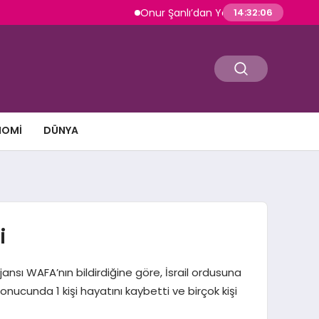
Onur Şanlı’dan Yazın Yeni Hiti: Kartallar | G
14:32:07
NOMI
DÜNYA
i
er ajansı WAFA’nın bildirdiğine göre, İsrail ordusuna
sonucunda 1 kişi hayatını kaybetti ve birçok kişi