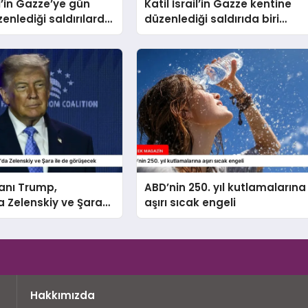
il’in Gazze’ye gün
Katil İsrail’in Gazze kentine
zenlediği saldırılarda
düzenlediği saldırıda biri
kaybedenlerin sayısı
çocuk 2 Filistinli hayatını
eldi
kaybetti
anı Trump,
ABD’nin 250. yıl kutlamalarına
 Zelenskiy ve Şara
aşırı sıcak engeli
rüşecek
Hakkımızda