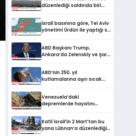
yükseldi
düzenlediği saldırıda biri
çocuk 2 Filistinli hayatını
kaybetti
İsrail basınına göre, Tel Aviv
yönetimi Ürdün ile yaptığı su
anlaşmasını yenilemeyecek
ABD Başkanı Trump,
Ankara’da Zelenskiy ve Şara
ile de görüşecek
ABD’nin 250. yıl
kutlamalarına aşırı sıcak
engeli
Venezuela’daki
depremlerde hayatını
kaybedenlerin sayısı 2 bin
645’e yükseldi
Katil İsrail’in 2 Mart’tan bu
yana Lübnan’a düzenlediği
saldırılarda ölenlerin sayısı