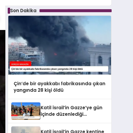
Son Dakika
Çin’de bir ayakkabı fabrikasında çıkan
yangında 28 kişi öldü
Katil İsrail’in Gazze’ye gün
içinde düzenlediği
saldırılarda hayatını
kaybedenlerin sayısı 10’a
Katil İsrail’in Gazze kentine