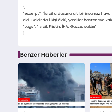
“,
“excerpt”: “İsrail ordusuna ait bir insansız hava 
aldı. Saldırıda 1 kişi öldü, yaralılar hastaneye kaldı
“tags”: “İsrail, Filistin, İHA, Gazze, saldırı”
}
Benzer Haberler