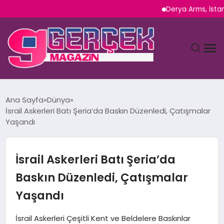
Derya Arms, İstanbul P
MAGAZIN
Ana Sayfa
Dünya
İsrail Askerleri Batı Şeria’da Baskın Düzenledi, Çatışmalar
YAŞAM
Yaşandı
SPOR
İsrail Askerleri Batı Şeria’da
TEKNOLOJI
Baskın Düzenledi, Çatışmalar
Yaşandı
SAĞLIK
İsrail Askerleri Çeşitli Kent ve Beldelere Baskınlar
SIYASET