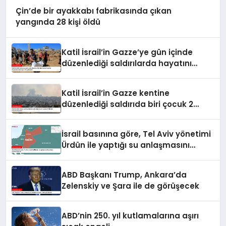
Çin’de bir ayakkabı fabrikasında çıkan
yangında 28 kişi öldü
Katil İsrail’in Gazze’ye gün içinde
düzenlediği saldırılarda hayatını
kaybedenlerin sayısı 10’a yükseldi
Katil İsrail’in Gazze kentine
düzenlediği saldırıda biri çocuk 2
Filistinli hayatını kaybetti
İsrail basınına göre, Tel Aviv yönetimi
Ürdün ile yaptığı su anlaşmasını
yenilemeyecek
ABD Başkanı Trump, Ankara’da
Zelenskiy ve Şara ile de görüşecek
ABD’nin 250. yıl kutlamalarına aşırı