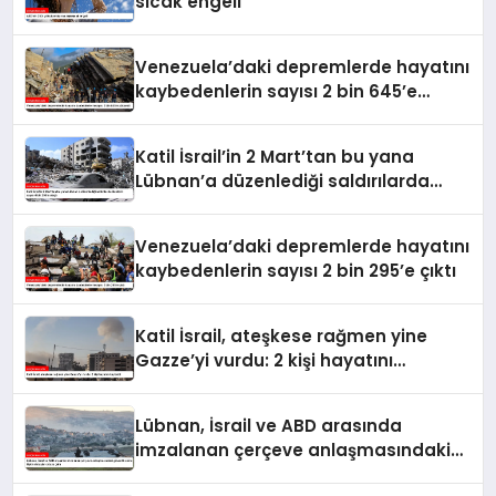
sıcak engeli
Venezuela’daki depremlerde hayatını
kaybedenlerin sayısı 2 bin 645’e
yükseldi
Katil İsrail’in 2 Mart’tan bu yana
Lübnan’a düzenlediği saldırılarda
ölenlerin sayısı 4 bin 298’e ulaştı
Venezuela’daki depremlerde hayatını
kaybedenlerin sayısı 2 bin 295’e çıktı
Katil İsrail, ateşkese rağmen yine
Gazze’yi vurdu: 2 kişi hayatını
kaybetti
Lübnan, İsrail ve ABD arasında
imzalanan çerçeve anlaşmasındaki
güvenlik ekine ilişkin detaylar ortaya