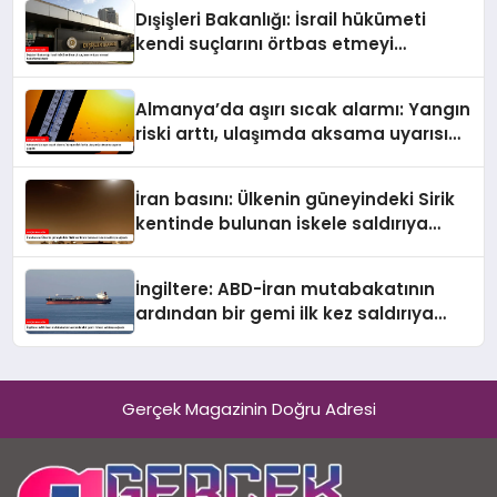
çıktı
Dışişleri Bakanlığı: İsrail hükümeti
kendi suçlarını örtbas etmeyi
hedeflemektedir
Almanya’da aşırı sıcak alarmı: Yangın
riski arttı, ulaşımda aksama uyarısı
yapıldı
İran basını: Ülkenin güneyindeki Sirik
kentinde bulunan iskele saldırıya
uğradı
İngiltere: ABD-İran mutabakatının
ardından bir gemi ilk kez saldırıya
uğradı
Gerçek Magazinin Doğru Adresi