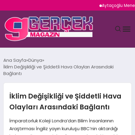
Aytaçoğlu Menemen: Ç
MAGAZIN
Ana Sayfa
Dünya
İklim Değişikliği ve Şiddetli Hava Olayları Arasındaki
YAŞAM
Bağlantı
SPOR
İklim Değişikliği ve Şiddetli Hava
TEKNOLOJI
Olayları Arasındaki Bağlantı
SAĞLIK
İmparatorluk Koleji Londra’dan Bilim İnsanlarının
Araştırması İngiliz yayın kuruluşu BBC’nin aktardığı
SIYASET