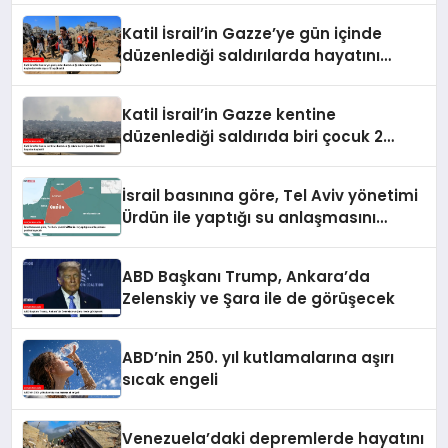
Katil İsrail’in Gazze’ye gün içinde
düzenlediği saldırılarda hayatını
kaybedenlerin sayısı 10’a yükseldi
Katil İsrail’in Gazze kentine
düzenlediği saldırıda biri çocuk 2
Filistinli hayatını kaybetti
İsrail basınına göre, Tel Aviv yönetimi
Ürdün ile yaptığı su anlaşmasını
yenilemeyecek
ABD Başkanı Trump, Ankara’da
Zelenskiy ve Şara ile de görüşecek
ABD’nin 250. yıl kutlamalarına aşırı
sıcak engeli
Venezuela’daki depremlerde hayatını