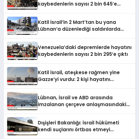
kaybedenlerin sayısı 2 bin 645’e
yükseldi
Katil İsrail’in 2 Mart’tan bu yana
Lübnan’a düzenlediği saldırılarda
ölenlerin sayısı 4 bin 298’e ulaştı
Venezuela’daki depremlerde hayatını
kaybedenlerin sayısı 2 bin 295’e çıktı
Katil İsrail, ateşkese rağmen yine
Gazze’yi vurdu: 2 kişi hayatını
kaybetti
Lübnan, İsrail ve ABD arasında
imzalanan çerçeve anlaşmasındaki
güvenlik ekine ilişkin detaylar ortaya
çıktı
Dışişleri Bakanlığı: İsrail hükümeti
kendi suçlarını örtbas etmeyi
hedeflemektedir