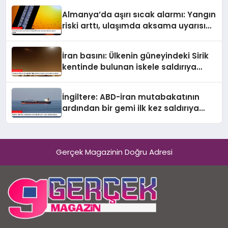
Almanya’da aşırı sıcak alarmı: Yangın
riski arttı, ulaşımda aksama uyarısı
yapıldı
İran basını: Ülkenin güneyindeki Sirik
kentinde bulunan iskele saldırıya
uğradı
İngiltere: ABD-İran mutabakatının
ardından bir gemi ilk kez saldırıya
uğradı
Gerçek Magazinin Doğru Adresi