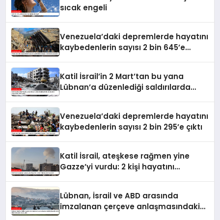
sıcak engeli
Venezuela’daki depremlerde hayatını
kaybedenlerin sayısı 2 bin 645’e
yükseldi
Katil İsrail’in 2 Mart’tan bu yana
Lübnan’a düzenlediği saldırılarda
ölenlerin sayısı 4 bin 298’e ulaştı
Venezuela’daki depremlerde hayatını
kaybedenlerin sayısı 2 bin 295’e çıktı
Katil İsrail, ateşkese rağmen yine
Gazze’yi vurdu: 2 kişi hayatını
kaybetti
Lübnan, İsrail ve ABD arasında
imzalanan çerçeve anlaşmasındaki
güvenlik ekine ilişkin detaylar ortaya