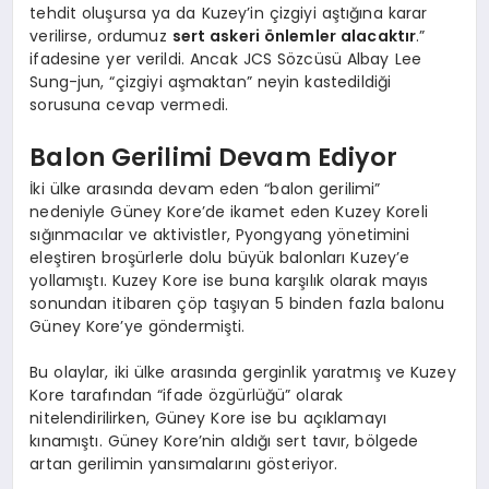
tehdit oluşursa ya da Kuzey’in çizgiyi aştığına karar
verilirse, ordumuz
sert askeri önlemler alacaktır
.”
ifadesine yer verildi. Ancak JCS Sözcüsü Albay Lee
Sung-jun, “çizgiyi aşmaktan” neyin kastedildiği
sorusuna cevap vermedi.
Balon Gerilimi Devam Ediyor
İki ülke arasında devam eden “balon gerilimi”
nedeniyle Güney Kore’de ikamet eden Kuzey Koreli
sığınmacılar ve aktivistler, Pyongyang yönetimini
eleştiren broşürlerle dolu büyük balonları Kuzey’e
yollamıştı. Kuzey Kore ise buna karşılık olarak mayıs
sonundan itibaren çöp taşıyan 5 binden fazla balonu
Güney Kore’ye göndermişti.
Bu olaylar, iki ülke arasında gerginlik yaratmış ve Kuzey
Kore tarafından “ifade özgürlüğü” olarak
nitelendirilirken, Güney Kore ise bu açıklamayı
kınamıştı. Güney Kore’nin aldığı sert tavır, bölgede
artan gerilimin yansımalarını gösteriyor.