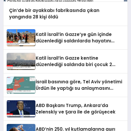
Çin’de bir ayakkabı fabrikasında çıkan
yangında 28 kişi öldü
Katil İsrail’in Gazze’ye gün içinde
düzenlediği saldırılarda hayatını
kaybedenlerin sayısı 10’a yükseldi
Katil İsrail’in Gazze kentine
düzenlediği saldırıda biri çocuk 2
Filistinli hayatını kaybetti
İsrail basınına göre, Tel Aviv yönetimi
Ürdün ile yaptığı su anlaşmasını
yenilemeyecek
ABD Başkanı Trump, Ankara’da
Zelenskiy ve Şara ile de görüşecek
ABD’nin 250. yıl kutlamalarına aşırı