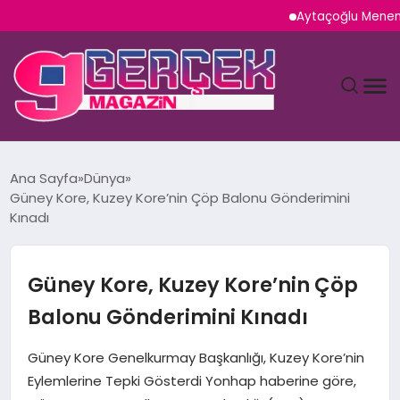
Aytaçoğlu Menemen: Ç
MAGAZIN
Ana Sayfa
Dünya
Güney Kore, Kuzey Kore’nin Çöp Balonu Gönderimini
YAŞAM
Kınadı
SPOR
Güney Kore, Kuzey Kore’nin Çöp
TEKNOLOJI
Balonu Gönderimini Kınadı
SAĞLIK
Güney Kore Genelkurmay Başkanlığı, Kuzey Kore’nin
Eylemlerine Tepki Gösterdi Yonhap haberine göre,
SIYASET