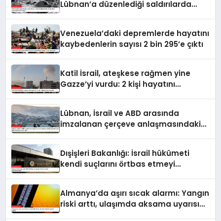
Lübnan’a düzenlediği saldırılarda
ölenlerin sayısı 4 bin 298’e ulaştı
Venezuela’daki depremlerde hayatını
kaybedenlerin sayısı 2 bin 295’e çıktı
Katil İsrail, ateşkese rağmen yine
Gazze’yi vurdu: 2 kişi hayatını
kaybetti
Lübnan, İsrail ve ABD arasında
imzalanan çerçeve anlaşmasındaki
güvenlik ekine ilişkin detaylar ortaya
çıktı
Dışişleri Bakanlığı: İsrail hükümeti
kendi suçlarını örtbas etmeyi
hedeflemektedir
Almanya’da aşırı sıcak alarmı: Yangın
riski arttı, ulaşımda aksama uyarısı
yapıldı