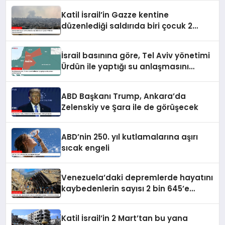
Katil İsrail’in Gazze kentine
düzenlediği saldırıda biri çocuk 2
Filistinli hayatını kaybetti
İsrail basınına göre, Tel Aviv yönetimi
Ürdün ile yaptığı su anlaşmasını
yenilemeyecek
ABD Başkanı Trump, Ankara’da
Zelenskiy ve Şara ile de görüşecek
ABD’nin 250. yıl kutlamalarına aşırı
sıcak engeli
Venezuela’daki depremlerde hayatını
kaybedenlerin sayısı 2 bin 645’e
yükseldi
Katil İsrail’in 2 Mart’tan bu yana