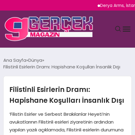
Derya Arms, İstanbul 
MAGAZIN
Ana Sayfa
Dünya
Filistinli Esirlerin Dramı: Hapishane Koşulları İnsanlık Dışı
YAŞAM
SPOR
Filistinli Esirlerin Dramı:
Hapishane Koşulları İnsanlık Dışı
TEKNOLOJI
‘Filistin Esirler ve Serbest Bırakılanlar Heyeti’nin
SAĞLIK
avukatlarının Filistinli esirleri ziyaretinin ardından
yapılan yazılı açıklamada, Filistinli esirlerin durumuna
SIYASET