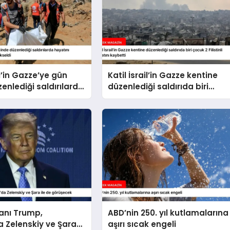
il’in Gazze’ye gün
Katil İsrail’in Gazze kentine
zenlediği saldırılarda
düzenlediği saldırıda biri
kaybedenlerin sayısı
çocuk 2 Filistinli hayatını
eldi
kaybetti
anı Trump,
ABD’nin 250. yıl kutlamalarına
 Zelenskiy ve Şara
aşırı sıcak engeli