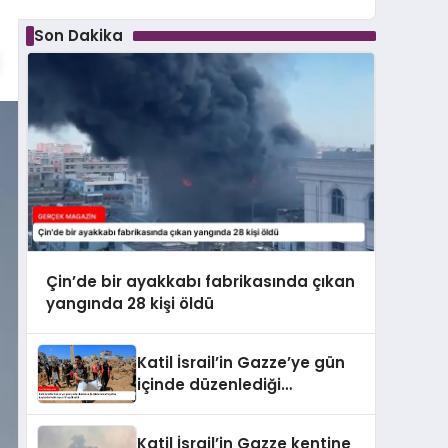
Son Dakika
Çin’de bir ayakkabı fabrikasında çıkan
yangında 28 kişi öldü
Katil İsrail’in Gazze’ye gün
içinde düzenlediği
saldırılarda hayatını
kaybedenlerin sayısı 10’a
Katil İsrail’in Gazze kentine