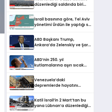
yükseldi
düzenlediği saldırıda biri
çocuk 2 Filistinli hayatını
kaybetti
İsrail basınına göre, Tel Aviv
yönetimi Ürdün ile yaptığı su
anlaşmasını yenilemeyecek
ABD Başkanı Trump,
Ankara’da Zelenskiy ve Şara
ile de görüşecek
ABD’nin 250. yıl
kutlamalarına aşırı sıcak
engeli
Venezuela’daki
depremlerde hayatını
kaybedenlerin sayısı 2 bin
645’e yükseldi
Katil İsrail’in 2 Mart’tan bu
yana Lübnan’a düzenlediği
saldırılarda ölenlerin sayısı