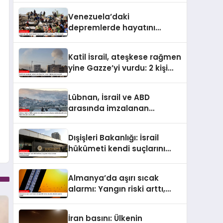
4 bin 298’e ulaştı
Venezuela’daki
depremlerde hayatını
kaybedenlerin sayısı 2 bin
295’e çıktı
Katil İsrail, ateşkese rağmen
yine Gazze’yi vurdu: 2 kişi
hayatını kaybetti
Lübnan, İsrail ve ABD
arasında imzalanan
çerçeve anlaşmasındaki
güvenlik ekine ilişkin
Dışişleri Bakanlığı: İsrail
detaylar ortaya çıktı
hükümeti kendi suçlarını
örtbas etmeyi
hedeflemektedir
Almanya’da aşırı sıcak
alarmı: Yangın riski arttı,
ulaşımda aksama uyarısı
yapıldı
İran basını: Ülkenin