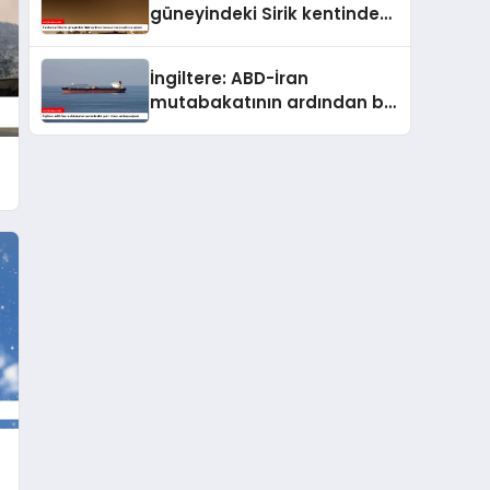
güneyindeki Sirik kentinde
bulunan iskele saldırıya
uğradı
İngiltere: ABD-İran
mutabakatının ardından bir
gemi ilk kez saldırıya uğradı