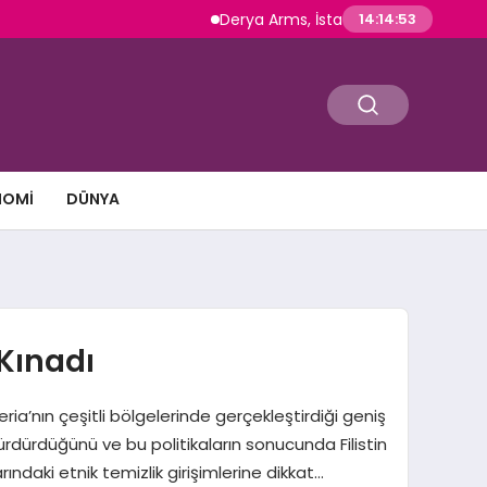
Derya Arms, İstanbul Prohunt 2026’da yen
14:14:53
NOMI
DÜNYA
 Kınadı
tı Şeria’nın çeşitli bölgelerinde gerçekleştirdiği geniş
 sürdürdüğünü ve bu politikaların sonucunda Filistin
rındaki etnik temizlik girişimlerine dikkat…