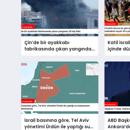
Çin’de bir ayakkabı
Katil İsra
fabrikasında çıkan yangında
içinde dü
28 kişi öldü
hayatını 
10’a yüks
İsrail basınına göre, Tel Aviv
ABD Başk
yönetimi Ürdün ile yaptığı su
Ankara’da