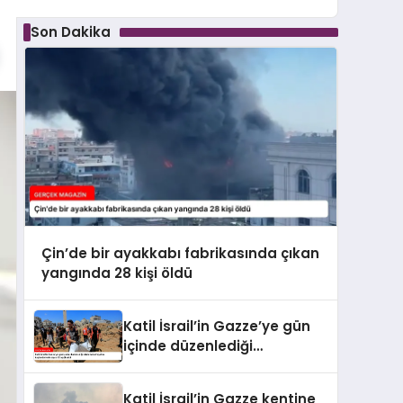
Son Dakika
Çin’de bir ayakkabı fabrikasında çıkan
yangında 28 kişi öldü
Katil İsrail’in Gazze’ye gün
içinde düzenlediği
saldırılarda hayatını
kaybedenlerin sayısı 10’a
Katil İsrail’in Gazze kentine