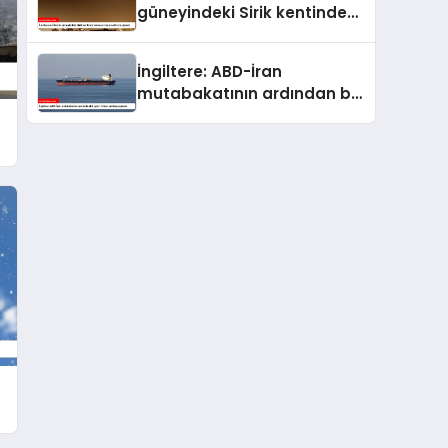
güneyindeki Sirik kentinde
bulunan iskele saldırıya
uğradı
İngiltere: ABD-İran
mutabakatının ardından bir
gemi ilk kez saldırıya uğradı