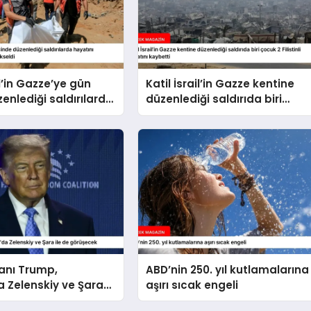
il’in Gazze’ye gün
Katil İsrail’in Gazze kentine
zenlediği saldırılarda
düzenlediği saldırıda biri
kaybedenlerin sayısı
çocuk 2 Filistinli hayatını
eldi
kaybetti
anı Trump,
ABD’nin 250. yıl kutlamalarına
 Zelenskiy ve Şara
aşırı sıcak engeli
rüşecek