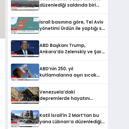
yükseldi
düzenlediği saldırıda biri
çocuk 2 Filistinli hayatını
kaybetti
İsrail basınına göre, Tel Aviv
yönetimi Ürdün ile yaptığı su
anlaşmasını yenilemeyecek
ABD Başkanı Trump,
Ankara’da Zelenskiy ve Şara
ile de görüşecek
ABD’nin 250. yıl
kutlamalarına aşırı sıcak
engeli
Venezuela’daki
depremlerde hayatını
kaybedenlerin sayısı 2 bin
645’e yükseldi
Katil İsrail’in 2 Mart’tan bu
yana Lübnan’a düzenlediği
saldırılarda ölenlerin sayısı