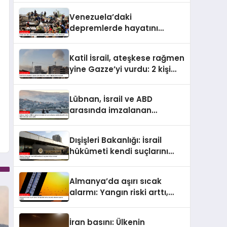
4 bin 298’e ulaştı
Venezuela’daki
depremlerde hayatını
kaybedenlerin sayısı 2 bin
295’e çıktı
Katil İsrail, ateşkese rağmen
yine Gazze’yi vurdu: 2 kişi
hayatını kaybetti
Lübnan, İsrail ve ABD
arasında imzalanan
çerçeve anlaşmasındaki
güvenlik ekine ilişkin
Dışişleri Bakanlığı: İsrail
detaylar ortaya çıktı
hükümeti kendi suçlarını
örtbas etmeyi
hedeflemektedir
Almanya’da aşırı sıcak
alarmı: Yangın riski arttı,
ulaşımda aksama uyarısı
yapıldı
İran basını: Ülkenin