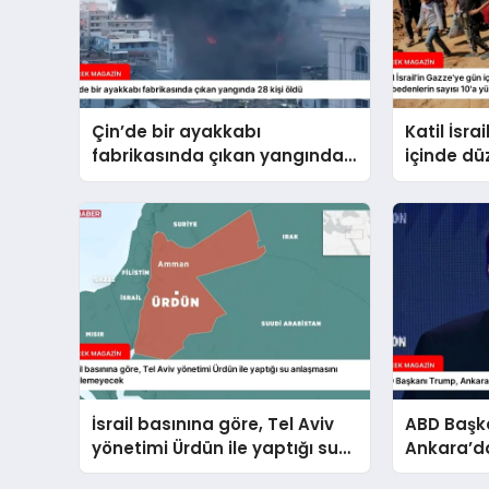
Çin’de bir ayakkabı
Katil İsra
fabrikasında çıkan yangında
içinde dü
28 kişi öldü
hayatını 
10’a yüks
İsrail basınına göre, Tel Aviv
ABD Başk
yönetimi Ürdün ile yaptığı su
Ankara’da
anlaşmasını yenilemeyecek
ile de gö