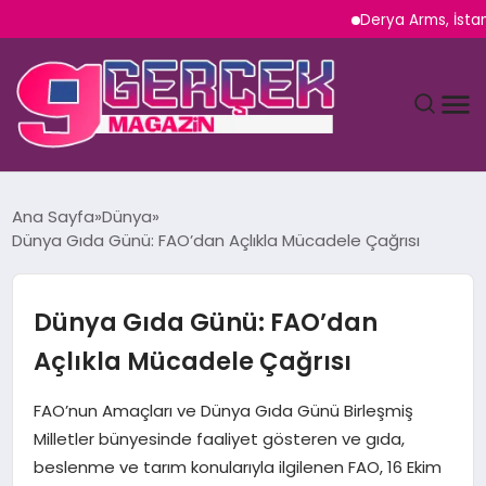
Derya Arms, İstanbul P
MAGAZIN
Ana Sayfa
Dünya
Dünya Gıda Günü: FAO’dan Açlıkla Mücadele Çağrısı
YAŞAM
SPOR
Dünya Gıda Günü: FAO’dan
Açlıkla Mücadele Çağrısı
TEKNOLOJI
FAO’nun Amaçları ve Dünya Gıda Günü Birleşmiş
SAĞLIK
Milletler bünyesinde faaliyet gösteren ve gıda,
beslenme ve tarım konularıyla ilgilenen FAO, 16 Ekim
SIYASET