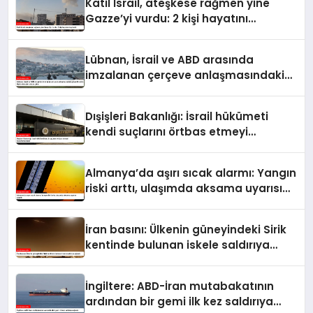
Katil İsrail, ateşkese rağmen yine
Gazze’yi vurdu: 2 kişi hayatını
kaybetti
Lübnan, İsrail ve ABD arasında
imzalanan çerçeve anlaşmasındaki
güvenlik ekine ilişkin detaylar ortaya
çıktı
Dışişleri Bakanlığı: İsrail hükümeti
kendi suçlarını örtbas etmeyi
hedeflemektedir
Almanya’da aşırı sıcak alarmı: Yangın
riski arttı, ulaşımda aksama uyarısı
yapıldı
İran basını: Ülkenin güneyindeki Sirik
kentinde bulunan iskele saldırıya
uğradı
İngiltere: ABD-İran mutabakatının
ardından bir gemi ilk kez saldırıya