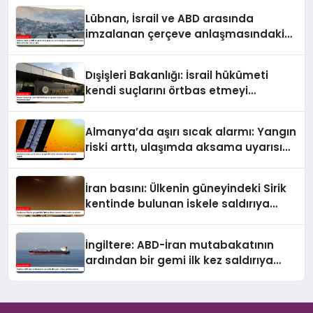
Lübnan, İsrail ve ABD arasında
imzalanan çerçeve anlaşmasındaki
güvenlik ekine ilişkin detaylar ortaya
çıktı
Dışişleri Bakanlığı: İsrail hükümeti
kendi suçlarını örtbas etmeyi
hedeflemektedir
Almanya’da aşırı sıcak alarmı: Yangın
riski arttı, ulaşımda aksama uyarısı
yapıldı
İran basını: Ülkenin güneyindeki Sirik
kentinde bulunan iskele saldırıya
uğradı
İngiltere: ABD-İran mutabakatının
ardından bir gemi ilk kez saldırıya
uğradı