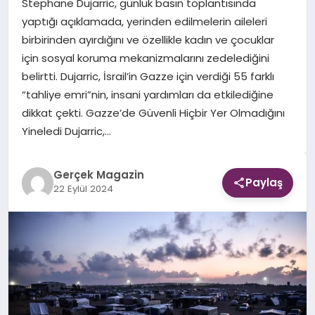
Stephane Dujarric, günlük basın toplantısında
yaptığı açıklamada, yerinden edilmelerin aileleri
EKONOMI
birbirinden ayırdığını ve özellikle kadın ve çocuklar
için sosyal koruma mekanizmalarını zedelediğini
DÜNYA
belirtti. Dujarric, İsrail’in Gazze için verdiği 55 farklı
“tahliye emri”nin, insani yardımları da etkilediğine
dikkat çekti. Gazze’de Güvenli Hiçbir Yer Olmadığını
Yineledi Dujarric,…
Gerçek Magazin
Paylaş
22 Eylül 2024