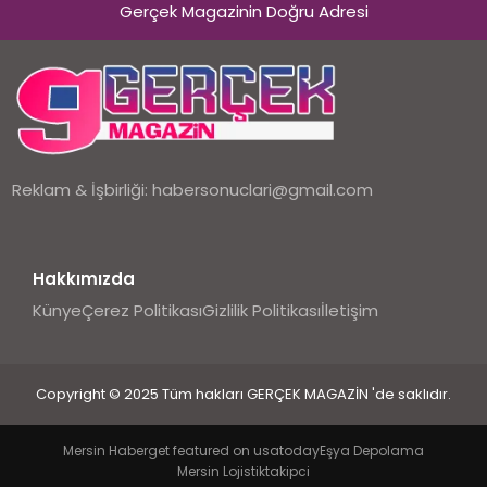
Gerçek Magazinin Doğru Adresi
Reklam & İşbirliği:
habersonuclari@gmail.com
Hakkımızda
Künye
Çerez Politikası
Gizlilik Politikası
İletişim
Copyright © 2025 Tüm hakları GERÇEK MAGAZİN 'de saklıdır.
Mersin Haber
get featured on usatoday
Eşya Depolama
Mersin Lojistik
takipci