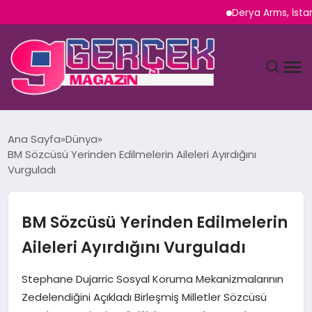
Derya Arms, İstanbul P
MAGAZIN
Ana Sayfa
Dünya
BM Sözcüsü Yerinden Edilmelerin Aileleri Ayırdığını
YAŞAM
Vurguladı
SPOR
BM Sözcüsü Yerinden Edilmelerin
TEKNOLOJI
Aileleri Ayırdığını Vurguladı
SAĞLIK
Stephane Dujarric Sosyal Koruma Mekanizmalarının
Zedelendiğini Açıkladı Birleşmiş Milletler Sözcüsü
SIYASET