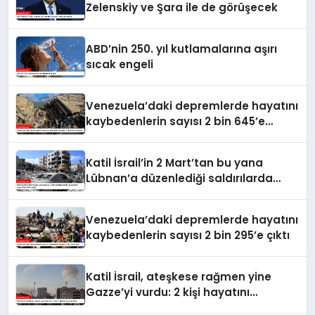
Zelenskiy ve Şara ile de görüşecek
ABD’nin 250. yıl kutlamalarına aşırı
sıcak engeli
Venezuela’daki depremlerde hayatını
kaybedenlerin sayısı 2 bin 645’e
yükseldi
Katil İsrail’in 2 Mart’tan bu yana
Lübnan’a düzenlediği saldırılarda
ölenlerin sayısı 4 bin 298’e ulaştı
Venezuela’daki depremlerde hayatını
kaybedenlerin sayısı 2 bin 295’e çıktı
Katil İsrail, ateşkese rağmen yine
Gazze’yi vurdu: 2 kişi hayatını
kaybetti