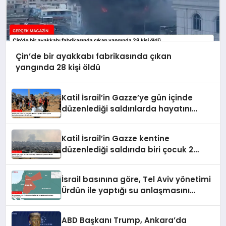
Çin’de bir ayakkabı fabrikasında çıkan
yangında 28 kişi öldü
Katil İsrail’in Gazze’ye gün içinde
düzenlediği saldırılarda hayatını
kaybedenlerin sayısı 10’a yükseldi
Katil İsrail’in Gazze kentine
düzenlediği saldırıda biri çocuk 2
Filistinli hayatını kaybetti
İsrail basınına göre, Tel Aviv yönetimi
Ürdün ile yaptığı su anlaşmasını
yenilemeyecek
ABD Başkanı Trump, Ankara’da