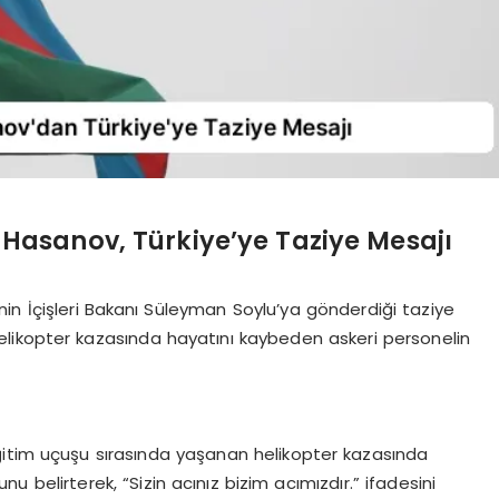
asanov, Türkiye’ye Taziye Mesajı
n İçişleri Bakanı Süleyman Soylu’ya gönderdiği taziye
likopter kazasında hayatını kaybeden askeri personelin
ğitim uçuşu sırasında yaşanan helikopter kazasında
belirterek, “Sizin acınız bizim acımızdır.” ifadesini