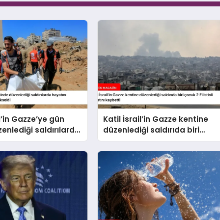
il’in Gazze’ye gün
Katil İsrail’in Gazze kentine
zenlediği saldırılarda
düzenlediği saldırıda biri
kaybedenlerin sayısı
çocuk 2 Filistinli hayatını
eldi
kaybetti