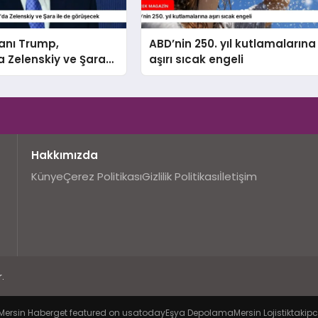
anı Trump,
ABD’nin 250. yıl kutlamalarına
 Zelenskiy ve Şara
aşırı sıcak engeli
rüşecek
Hakkımızda
Künye
Çerez Politikası
Gizlilik Politikası
İletişim
.
Mersin Haber
get featured on usatoday
Eşya Depolama
Mersin Lojistik
takipc