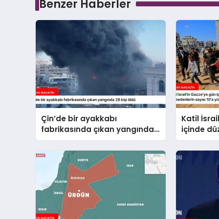
Benzer Haberler
Çin’de bir ayakkabı
Katil İsra
fabrikasında çıkan yangında
içinde dü
28 kişi öldü
hayatını 
10’a yüks