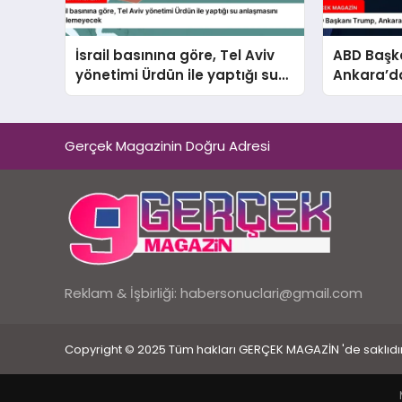
İsrail basınına göre, Tel Aviv
ABD Başk
yönetimi Ürdün ile yaptığı su
Ankara’da
anlaşmasını yenilemeyecek
ile de gö
Gerçek Magazinin Doğru Adresi
Reklam & İşbirliği:
habersonuclari@gmail.com
Copyright © 2025 Tüm hakları GERÇEK MAGAZİN 'de saklıdır