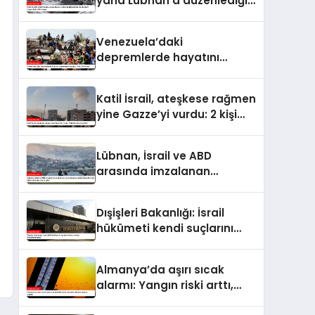
yana Lübnan’a düzenlediği
saldırılarda ölenlerin sayısı
4 bin 298’e ulaştı
Venezuela’daki
depremlerde hayatını
kaybedenlerin sayısı 2 bin
295’e çıktı
Katil İsrail, ateşkese rağmen
yine Gazze’yi vurdu: 2 kişi
hayatını kaybetti
Lübnan, İsrail ve ABD
arasında imzalanan
çerçeve anlaşmasındaki
güvenlik ekine ilişkin
Dışişleri Bakanlığı: İsrail
detaylar ortaya çıktı
hükümeti kendi suçlarını
örtbas etmeyi
hedeflemektedir
Almanya’da aşırı sıcak
alarmı: Yangın riski arttı,
ulaşımda aksama uyarısı