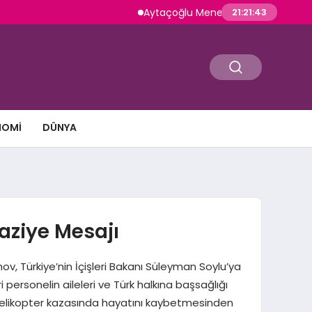
Aytaçoğlu Menemen: Çakallı Menemeni Ge
21:21:44
NOMI
DÜNYA
ziye Mesajı
Türkiye’nin İçişleri Bakanı Süleyman Soylu’ya
ersonelin aileleri ve Türk halkına başsağlığı
 helikopter kazasında hayatını kaybetmesinden