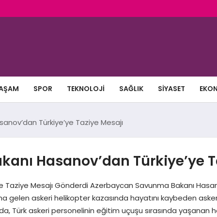
AŞAM
SPOR
TEKNOLOJI
SAĞLIK
SIYASET
EKO
nov’dan Türkiye’ye Taziye Mesajı
anı Hasanov’dan Türkiye’ye Ta
Taziye Mesajı Gönderdi Azerbaycan Savunma Bakanı Hasanov, 
gelen askeri helikopter kazasında hayatını kaybeden askeri p
ında, Türk askeri personelinin eğitim uçuşu sırasında yaşanan