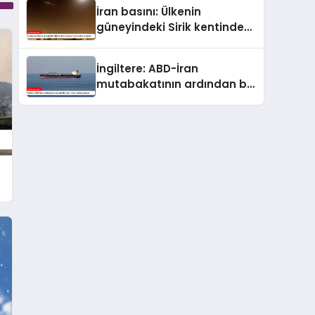
yapıldı
İran basını: Ülkenin
güneyindeki Sirik kentinde
bulunan iskele saldırıya
uğradı
İngiltere: ABD-İran
mutabakatının ardından bir
gemi ilk kez saldırıya uğradı