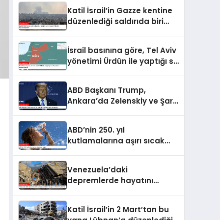
kaybedenlerin sayısı 10’a
Katil İsrail’in Gazze kentine
yükseldi
düzenlediği saldırıda biri
çocuk 2 Filistinli hayatını
kaybetti
İsrail basınına göre, Tel Aviv
yönetimi Ürdün ile yaptığı su
anlaşmasını yenilemeyecek
ABD Başkanı Trump,
Ankara’da Zelenskiy ve Şara
ile de görüşecek
ABD’nin 250. yıl
kutlamalarına aşırı sıcak
engeli
Venezuela’daki
depremlerde hayatını
kaybedenlerin sayısı 2 bin
645’e yükseldi
Katil İsrail’in 2 Mart’tan bu