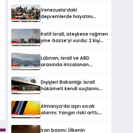
4 bin 298’e ulaştı
Venezuela’daki
depremlerde hayatını
kaybedenlerin sayısı 2 bin
295’e çıktı
Katil İsrail, ateşkese rağmen
yine Gazze’yi vurdu: 2 kişi
hayatını kaybetti
Lübnan, İsrail ve ABD
arasında imzalanan
çerçeve anlaşmasındaki
güvenlik ekine ilişkin
Dışişleri Bakanlığı: İsrail
detaylar ortaya çıktı
hükümeti kendi suçlarını
örtbas etmeyi
hedeflemektedir
Almanya’da aşırı sıcak
alarmı: Yangın riski arttı,
ulaşımda aksama uyarısı
yapıldı
İran basını: Ülkenin