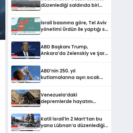
yükseldi
düzenlediği saldırıda biri
çocuk 2 Filistinli hayatını
kaybetti
İsrail basınına göre, Tel Aviv
yönetimi Ürdün ile yaptığı su
anlaşmasını yenilemeyecek
ABD Başkanı Trump,
Ankara’da Zelenskiy ve Şara
ile de görüşecek
ABD’nin 250. yıl
kutlamalarına aşırı sıcak
engeli
Venezuela’daki
depremlerde hayatını
kaybedenlerin sayısı 2 bin
645’e yükseldi
Katil İsrail’in 2 Mart’tan bu
yana Lübnan’a düzenlediği
saldırılarda ölenlerin sayısı