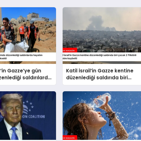
il’in Gazze’ye gün
Katil İsrail’in Gazze kentine
zenlediği saldırılarda
düzenlediği saldırıda biri
kaybedenlerin sayısı
çocuk 2 Filistinli hayatını
eldi
kaybetti