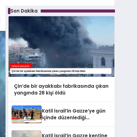
Son Dakika
Çin’de bir ayakkabı fabrikasında çıkan
yangında 28 kişi öldü
Katil İsrail’in Gazze’ye gün
içinde düzenlediği
saldırılarda hayatını
kaybedenlerin sayısı 10’a
Katil İsrail’in Gazze kentine