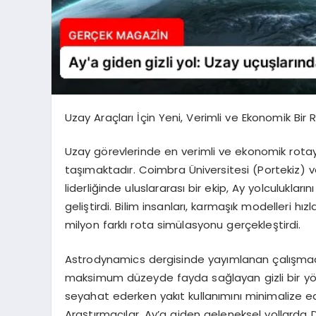
Uzay Araçları İçin Yeni, Verimli ve Ekonomik Bir 
Uzay görevlerinde en verimli ve ekonomik rota
taşımaktadır. Coimbra Üniversitesi (Portekiz) ve
liderliğinde uluslararası bir ekip, Ay yolculukla
geliştirdi. Bilim insanları, karmaşık modelleri h
milyon farklı rota simülasyonu gerçekleştirdi.
Astrodynamics dergisinde yayımlanan çalışma
maksimum düzeyde fayda sağlayan gizli bir yörün
seyahat ederken yakıt kullanımını minimalize e
Araştırmacılar, Ay’a giden geleneksel yollarda 