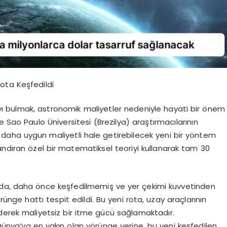
Rota Keşfedildi
yı bulmak, astronomik maliyetler nedeniyle hayati bir önem
 Sao Paulo Üniversitesi (Brezilya) araştırmacılarının
rını daha uygun maliyetli hale getirebilecek yeni bir yöntem
ızlandıran özel bir matematiksel teoriyi kullanarak tam 30
da, daha önce keşfedilmemiş ve yer çekimi kuvvetinden
ge hattı tespit edildi. Bu yeni rota, uzay araçlarının
derek maliyetsiz bir itme gücü sağlamaktadır.
Dünya’ya en yakın olan yörünge yerine, bu yeni keşfedilen