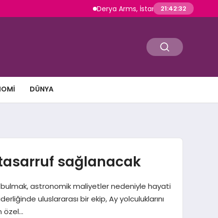
Derya Arms, İstanbul Prohunt 2026’da yeni n
21:42:33
NOMI
DÜNYA
r tasarruf sağlanacak
yı bulmak, astronomik maliyetler nedeniyle hayati
rliğinde uluslararası bir ekip, Ay yolculuklarını
n özel…