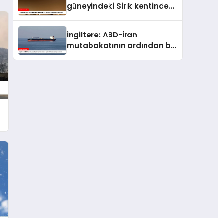
güneyindeki Sirik kentinde
bulunan iskele saldırıya
uğradı
İngiltere: ABD-İran
mutabakatının ardından bir
gemi ilk kez saldırıya uğradı