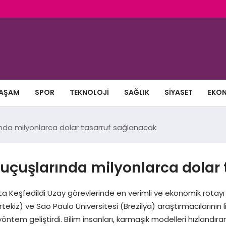
AŞAM
SPOR
TEKNOLOJI
SAĞLIK
SIYASET
EKO
rında milyonlarca dolar tasarruf sağlanacak
ay uçuşlarında milyonlarca dola
Rota Keşfedildi Uzay görevlerinde en verimli ve ekonomik rota
iz) ve Sao Paulo Üniversitesi (Brezilya) araştırmacılarının lide
öntem geliştirdi. Bilim insanları, karmaşık modelleri hızlandıra