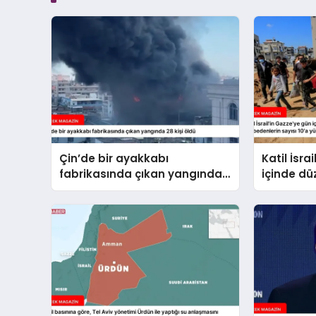
Çin’de bir ayakkabı
Katil İsra
fabrikasında çıkan yangında
içinde dü
28 kişi öldü
hayatını 
10’a yüks