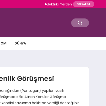
Elektrikli Yerden Isıtma Seramik ve Parke 
08:44:15
NOMI
DÜNYA
venlik Görüşmesi
nlığından (Pentagon) yapılan yazılı
. Görüşmede Ele Alınan Konular Görüşme
’in “kendini savunma hakkı”na verdiği desteği bir