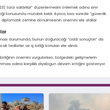
(2023) tarzı saldırılar” düzenlemesini önlemek adına sınır
tiği konusunda mutabık kaldı. Ayrıca, kısa sürede “güvenlik
dan diplomatik zemine dönülmesinin önemini ele aldılar.
lar
şlatması durumunda, bunun doğuracağı “ciddi sonuçları” da
k tedbirler ve iş birliği konuları ele alındı.
 birliğinin önemini vurgularken, bölgedeki gelişmelerin
unması adına karşılıklı diyalogun devam ettiğini gösteriyor.