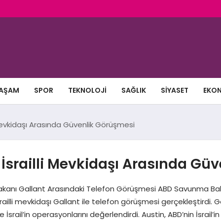
AŞAM
SPOR
TEKNOLOJI
SAĞLIK
SIYASET
EKO
Mevkidaşı Arasında Güvenlik Görüşmesi
srailli Mevkidaşı Arasında Gü
kanı Gallant Arasındaki Telefon Görüşmesi ABD Savunma Baka
ailli mevkidaşı Gallant ile telefon görüşmesi gerçekleştirdi
e İsrail’in operasyonlarını değerlendirdi. Austin, ABD’nin İsrail