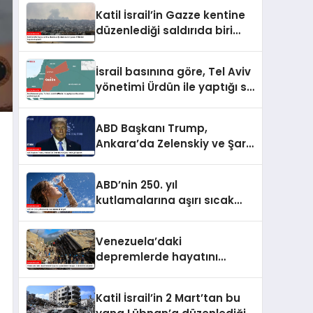
kaybedenlerin sayısı 10’a
Katil İsrail’in Gazze kentine
yükseldi
düzenlediği saldırıda biri
çocuk 2 Filistinli hayatını
kaybetti
İsrail basınına göre, Tel Aviv
yönetimi Ürdün ile yaptığı su
anlaşmasını yenilemeyecek
ABD Başkanı Trump,
Ankara’da Zelenskiy ve Şara
ile de görüşecek
ABD’nin 250. yıl
kutlamalarına aşırı sıcak
engeli
Venezuela’daki
depremlerde hayatını
kaybedenlerin sayısı 2 bin
645’e yükseldi
Katil İsrail’in 2 Mart’tan bu