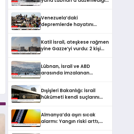
yana Lübnan’a düzenlediği
saldırılarda ölenlerin sayısı
4 bin 298’e ulaştı
Venezuela’daki
depremlerde hayatını
kaybedenlerin sayısı 2 bin
295’e çıktı
Katil İsrail, ateşkese rağmen
yine Gazze’yi vurdu: 2 kişi
hayatını kaybetti
Lübnan, İsrail ve ABD
arasında imzalanan
çerçeve anlaşmasındaki
güvenlik ekine ilişkin
Dışişleri Bakanlığı: İsrail
detaylar ortaya çıktı
hükümeti kendi suçlarını
örtbas etmeyi
hedeflemektedir
Almanya’da aşırı sıcak
alarmı: Yangın riski arttı,
ulaşımda aksama uyarısı