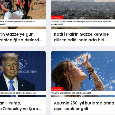
il’in Gazze’ye gün
Katil İsrail’in Gazze kentine
zenlediği saldırılarda
düzenlediği saldırıda biri
kaybedenlerin sayısı
çocuk 2 Filistinli hayatını
eldi
kaybetti
anı Trump,
ABD’nin 250. yıl kutlamalarına
 Zelenskiy ve Şara
aşırı sıcak engeli
rüşecek