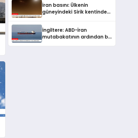
yapıldı
İran basını: Ülkenin
güneyindeki Sirik kentinde
bulunan iskele saldırıya
uğradı
İngiltere: ABD-İran
mutabakatının ardından bir
gemi ilk kez saldırıya uğradı