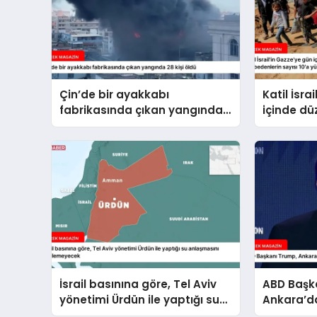
Çin’de bir ayakkabı
Katil İsra
fabrikasında çıkan yangında
içinde dü
28 kişi öldü
hayatını 
10’a yüks
İsrail basınına göre, Tel Aviv
ABD Başk
yönetimi Ürdün ile yaptığı su
Ankara’da
anlaşmasını yenilemeyecek
ile de gö