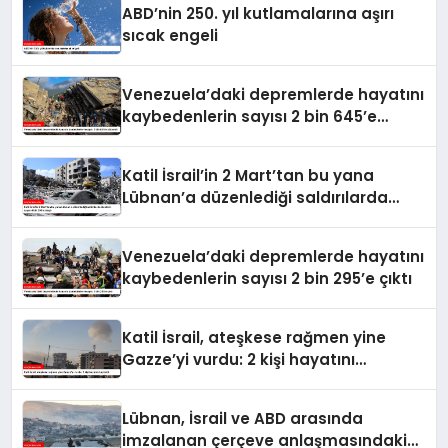
ABD’nin 250. yıl kutlamalarına aşırı
sıcak engeli
Venezuela’daki depremlerde hayatını
kaybedenlerin sayısı 2 bin 645’e
yükseldi
Katil İsrail’in 2 Mart’tan bu yana
Lübnan’a düzenlediği saldırılarda
ölenlerin sayısı 4 bin 298’e ulaştı
Venezuela’daki depremlerde hayatını
kaybedenlerin sayısı 2 bin 295’e çıktı
Katil İsrail, ateşkese rağmen yine
Gazze’yi vurdu: 2 kişi hayatını
kaybetti
Lübnan, İsrail ve ABD arasında
imzalanan çerçeve anlaşmasındaki