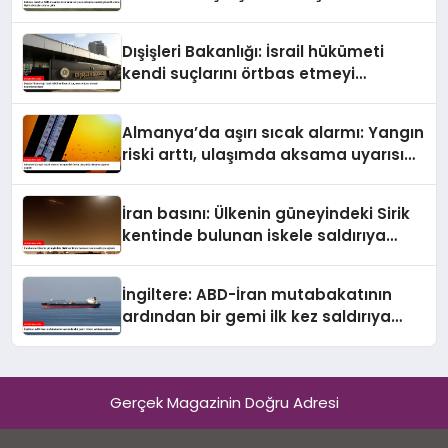
güvenlik ekine ilişkin detaylar ortaya
çıktı
Dışişleri Bakanlığı: İsrail hükümeti
kendi suçlarını örtbas etmeyi
hedeflemektedir
Almanya’da aşırı sıcak alarmı: Yangın
riski arttı, ulaşımda aksama uyarısı
yapıldı
İran basını: Ülkenin güneyindeki Sirik
kentinde bulunan iskele saldırıya
uğradı
İngiltere: ABD-İran mutabakatının
ardından bir gemi ilk kez saldırıya
uğradı
Gerçek Magazinin Doğru Adresi