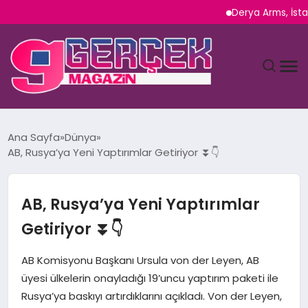
Derya Arms, İstanbul P
MAGAZIN
Ana Sayfa
Dünya
AB, Rusya’ya Yeni Yaptırımlar Getiriyor ⏬👇
YAŞAM
SPOR
AB, Rusya’ya Yeni Yaptırımlar
Getiriyor ⏬👇
TEKNOLOJI
AB Komisyonu Başkanı Ursula von der Leyen, AB
SAĞLIK
üyesi ülkelerin onayladığı 19’uncu yaptırım paketi ile
Rusya’ya baskıyı artırdıklarını açıkladı. Von der Leyen,
SIYASET